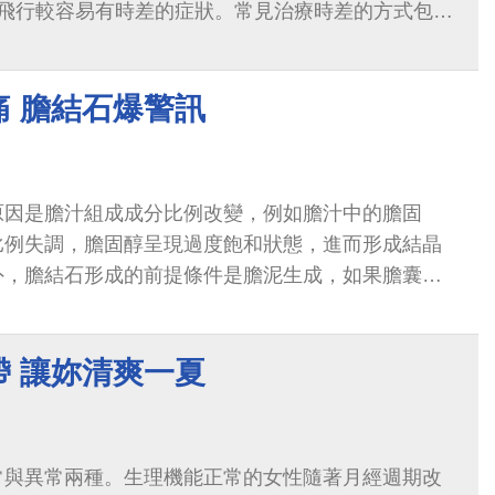
的飛行較容易有時差的症狀。常見治療時差的方式包
品質的睡眠，必要時可搭配短效的鎮靜安眠藥物...
痛 膽結石爆警訊
原因是膽汁組成成分比例改變，例如膽汁中的膽固
比例失調，膽固醇呈現過度飽和狀態，進而形成結晶
外，膽結石形成的前提條件是膽泥生成，如果膽囊長
，或者膽汁排空不完全，導致膽汁一直停留...
帶 讓妳清爽一夏
常與異常兩種。生理機能正常的女性隨著月經週期改