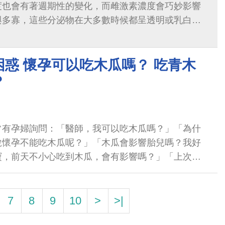
度也會有著週期性的變化，而雌激素濃度會巧妙影響
與多寡，這些分泌物在大多數時候都呈透明或乳白
，故泛稱為白帶。
惑 懷孕可以吃木瓜嗎？ 吃青木
？
常有孕婦詢問：「醫師，我可以吃木瓜嗎？」「為什
說懷孕不能吃木瓜呢？」「木瓜會影響胎兒嗎？我好
寶，前天不小心吃到木瓜，會有影響嗎？」「上次半
看中醫師，開的藥單裡有木瓜，不知道會...
7
8
9
10
>
>|