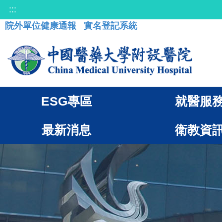
:::
院外單位健康通報
實名登記系統
ESG專區
就醫服
最新消息
衛教資