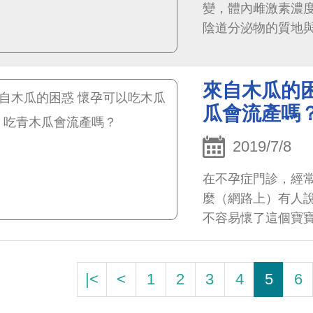
變，體內雌激素濃
陰道分泌物的質地
色，並且是無味的
來自木瓜的困
瓜會流產嗎
2019/7/8
在不孕症門診，經
麼（網路上）有人
不容易懷了這個寶
夜抽筋很不舒服，去
|<
<
1
2
3
4
5
6