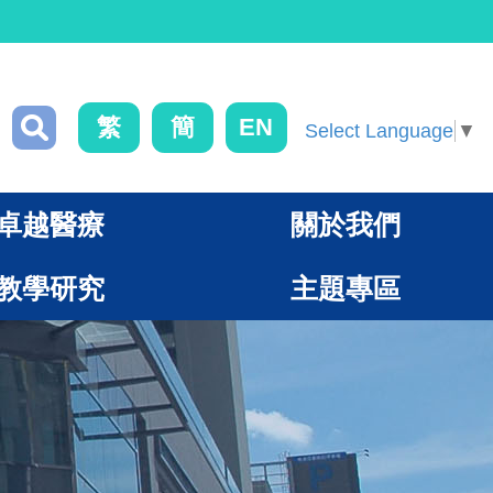
繁
簡
EN
Select Language
▼
卓越醫療
關於我們
教學研究
主題專區