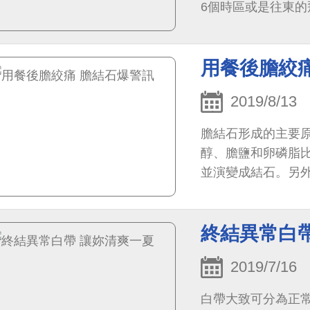
6個時區或是往東
括：（1） 促進高
用餐後膽絞
2019/8/13
膽結石形成的主要
醇、膽鹽和卵磷脂
並演變成結石。另
時間未受刺激而收縮
終結異常白
2019/7/16
白帶大致可分為正