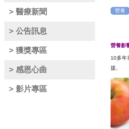
> 醫療新聞
營養
> 公告訊息
營養影
> 獲獎專區
10多
援。
> 感恩心曲
> 影片專區