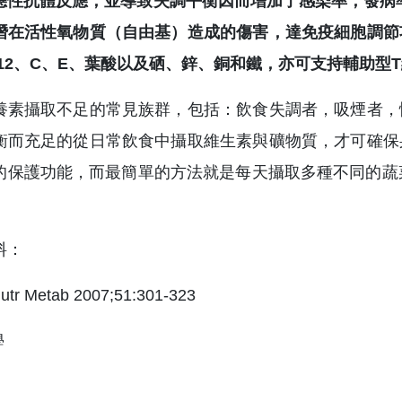
應性抗體反應，並導致失調平衡因而增加了感染率，發病
潛在活性氧物質（自由基）造成的傷害，達免疫細胞調節
B 12、C、E、葉酸以及硒、鋅、銅和鐵，亦可支持輔助
養素攝取不足的常見族群，包括：飲食失調者，吸煙者，
衡而充足的從日常飲食中攝取維生素與礦物質，才可確保
的保護功能，而最簡單的方法就是每天攝取多種不同的蔬
！
料：
utr Metab 2007;51:301-323
學