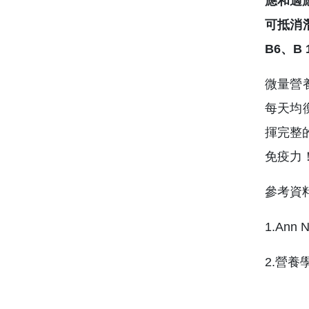
應和適
可抵消
B6、
微量營
每天均
揮完整
免疫力
參考資
1.Ann N
2.營養