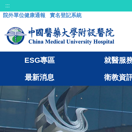
:::
院外單位健康通報
實名登記系統
ESG專區
就醫服
最新消息
衛教資