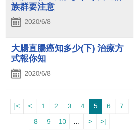
族群要注意
2020/6/8
大腸直腸癌知多少(下) 治療方
式報你知
2020/6/8
|<
<
1
2
3
4
5
6
7
8
9
10
…
>
>|