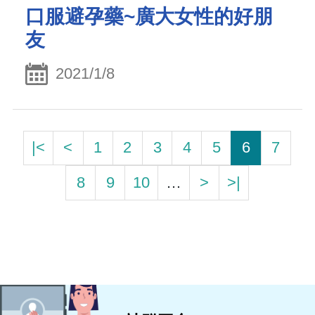
口服避孕藥~廣大女性的好朋
友
2021/1/8
|<
<
1
2
3
4
5
6
7
8
9
10
…
>
>|