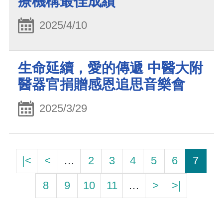
療機構最佳成績
2025/4/10
生命延續，愛的傳遞 中醫大附
醫器官捐贈感恩追思音樂會
2025/3/29
|<
<
…
2
3
4
5
6
7
8
9
10
11
…
>
>|