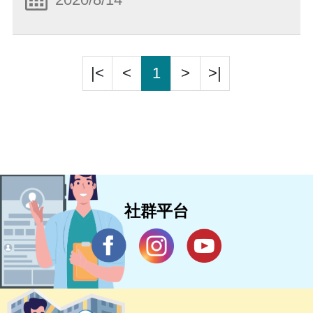
|<
<
1
>
>|
社群平台