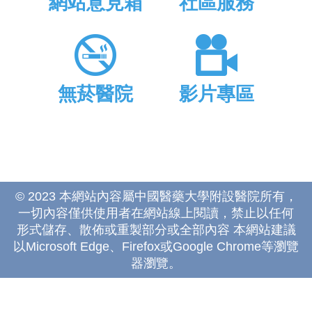
網站意見箱
社區服務
無菸醫院
影片專區
© 2023 本網站內容屬中國醫藥大學附設醫院所有，
一切內容僅供使用者在網站線上閱讀，禁止以任何
形式儲存、散佈或重製部分或全部內容 本網站建議
以Microsoft Edge、Firefox或Google Chrome等瀏覽
器瀏覽。