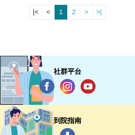
|<
<
1
2
>
>|
社群平台
到院指南