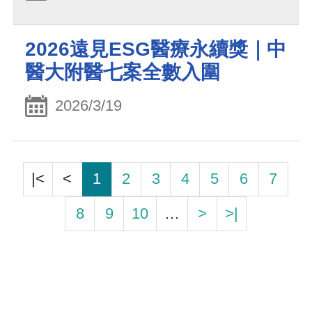
2026遠見ESG醫療永續獎｜中
醫大附醫七案全數入圍
2026/3/19
|<
<
1
2
3
4
5
6
7
8
9
10
…
>
>|