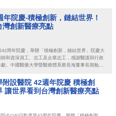
週年院慶-積極創新，鏈結世界！
台灣創新醫療亮點
第42周年院慶，舉辦「積極創新，鏈結世界」院慶大
醫師和資深員工、志工及企業志工，感謝醫護與行政
奉獻。中國醫藥大學暨醫療體系蔡長海董事長期勉全
之於社會、用之於社會」的社會責任，守護國人的健
療上，更要努力挑戰自我，讓世界看見台灣的創新醫
附設醫院 42週年院慶 積極創
界 讓世界看到台灣創新醫療亮點
院今(16)日歡度第42周年院慶，舉辦「積極創新，