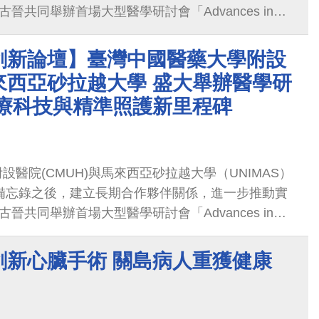
古晉共同舉辦首場大型醫學研討會「Advances in
ogy and Patient Care Symposium」，聚焦肥胖治療、
療人工智慧、帕金森症新療法及心房顫動治療等精准
創新論壇】臺灣中國醫藥大學附設
附醫國際醫療中心黃致錕院長在開幕致詞中表示，此
來西亞砂拉越大學 盛大舉辦醫學研
灣在精准醫療與創新科技的成果，也開啟台馬醫療合
醫療科技與精準照護新里程碑
雙方持續深化交流、共同造福民眾健康。
醫院(CMUH)與馬來西亞砂拉越大學（UNIMAS）
作備忘錄之後，建立長期合作夥伴關係，進一步推動實
古晉共同舉辦首場大型醫學研討會「Advances in
ogy and Patient Care Symposium」，聚焦肥胖治療、
療人工智慧、帕金森症新療法及心房顫動治療等精准
創新心臟手術 關島病人重獲健康
附醫國際醫療中心黃致錕院長在開幕致詞中表示，此
灣在精准醫療與創新科技的成果，也開啟台馬醫療合
雙方持續深化交流、共同造福民眾健康。