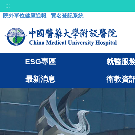
:::
院外單位健康通報
實名登記系統
ESG專區
就醫服
最新消息
衛教資