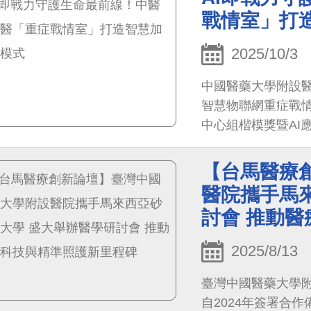
戰情室」打
2025/10/3
中國醫藥大學附設
智慧物聯網重症戰情室－
中心組楷模獎暨AI
範。
【台馬醫療
醫院攜手馬
討會 推動
2025/8/13
臺灣中國醫藥大學附設
自2024年簽署合