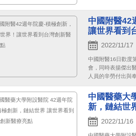
中國附醫42
讓世界看到
2022/11/17
中國附醫16日歡度
會，同時表揚傑出
人員的辛勞付出與
體同仁，秉持「取
康，在創新尖端醫
中國醫藥大學
療亮點。
新，鏈結世
2022/11/16
中國醫藥大學附設醫