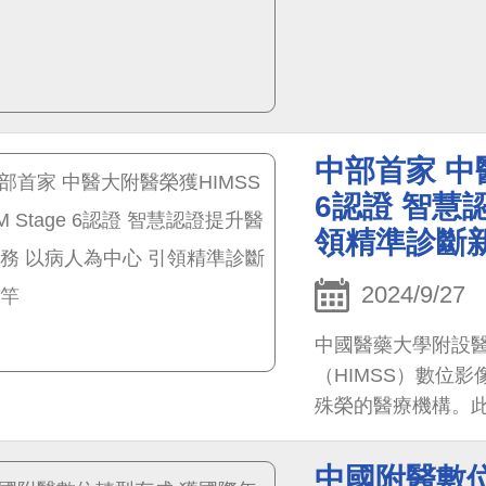
中部首家 中醫
6認證 智慧
領精準診斷
2024/9/27
中國醫藥大學附設醫
（HIMSS）數位
殊榮的醫療機構。
現，尤其在醫療影
製化的治療方案，
中國附醫數