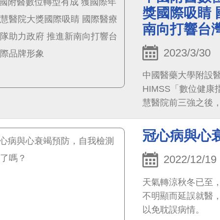
照護。
獎國際吸睛 
南向打響台
2023/3/30
中國醫藥大學附設
HIMSS「數位健康指標（
慧醫院前三強之後，今再獲
「年度智慧醫院the Smar
一獲獎醫院，再度
冠心病與心
對政府力推醫衛新
2022/12/19
天氣轉涼秋冬已至
不明顯而延誤就醫
以免耽誤病情。