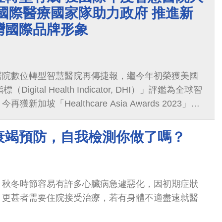
國際醫療國家隊助力政府 推進新
灣國際品牌形象
醫院數位轉型智慧醫院再傳捷報，繼今年初榮獲美國
Digital Health Indicator, DHI）」評鑑為全球智
新加坡「Healthcare Asia Awards 2023」的
t Hospital Initiative of the Year」獎，為台灣唯
打響台灣國際醫療的國際品牌知名度與卓越形象，更
衰竭預防，自我檢測你做了嗎？
南向計畫的成果奠定指標意義。
，秋冬時節容易有許多心臟病急遽惡化，因初期症狀
，更甚者需要住院接受治療，若有身體不適盡速就醫