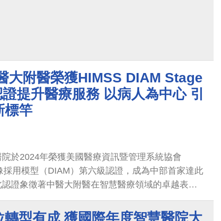
大附醫榮獲HIMSS DIAM Stage
認證提升醫療服務 以病人為中心 引
新標竿
院於2024年榮獲美國醫療資訊暨管理系統協會
影像採用模型（DIAM）第六級認證，成為中部首家達此
此認證象徵著中醫大附醫在智慧醫療領域的卓越表
像技術的應用上，能夠提供病人更精準的診斷和更客
確保每一位病人在醫療過程中獲得最安全、最有效的
位轉型有成 獲國際年度智慧醫院大