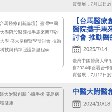
質發展，7月12日於
Medical Technol
癌症質子治療、醫
【台馬醫療
尖端技術。中醫大
醫院攜手馬
次會議不僅展現臺
討會 推動
作的新篇章，期盼
2025/7/14
臺灣中國醫藥大學附設
自2024年簽署合
質發展，7月12日於
Medical Technol
癌症質子治療、醫
中醫大附醫
尖端技術。中醫大
次會議不僅展現臺
2024/10/18
作的新篇章，期盼