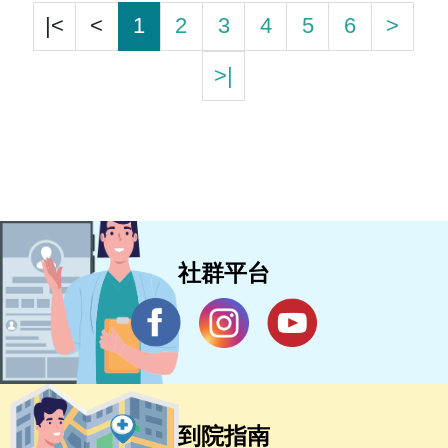
|<
<
1
2
3
4
5
6
>
>|
社群平台
到院指南