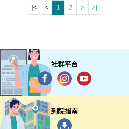
|<
<
1
2
>
>|
社群平台
到院指南