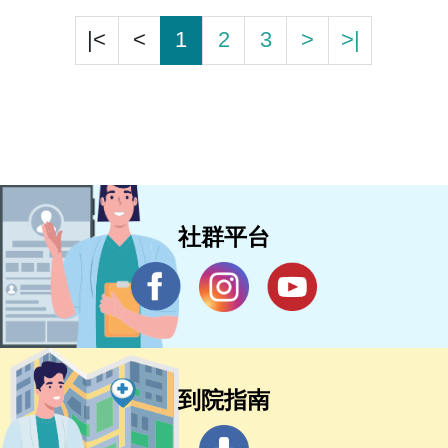
|<
<
1
2
3
>
>|
社群平台
到院指南