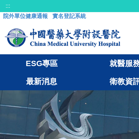
:::
院外單位健康通報
實名登記系統
ESG專區
就醫服
最新消息
衛教資