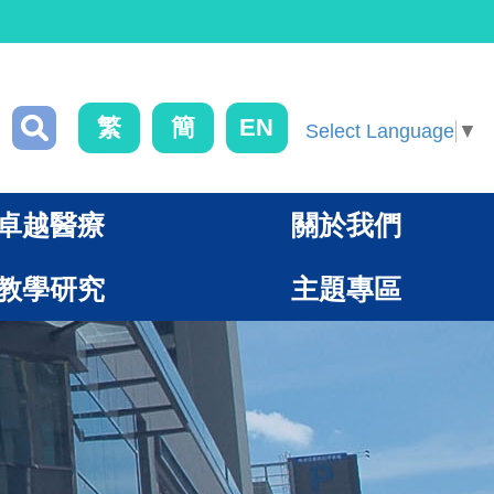
繁
簡
EN
Select Language
▼
卓越醫療
關於我們
教學研究
主題專區