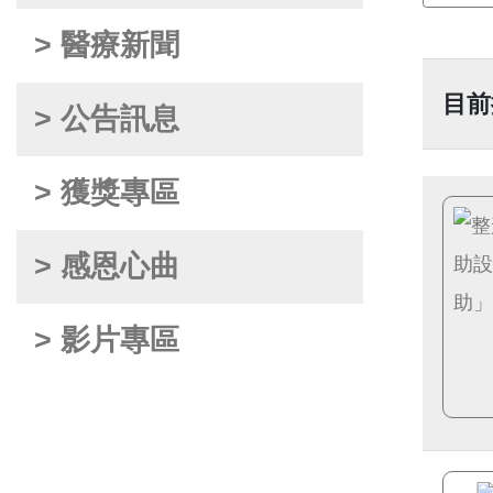
> 醫療新聞
目前
> 公告訊息
> 獲獎專區
> 感恩心曲
> 影片專區