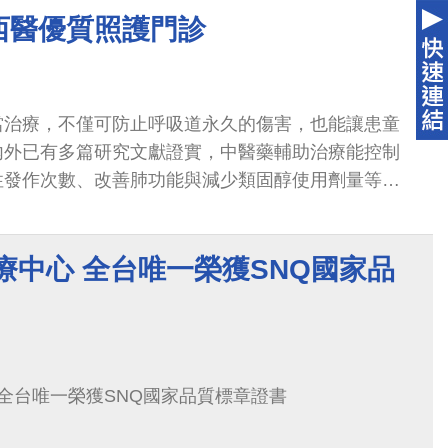
獎肯定。依主辦單位財團法人生技醫療科技政策研究
西醫優質照護門診
選因審查標準嚴謹，金獎與銀獎從缺，中醫大附醫所
全國最高榮譽等級，具備高度指標性與示範意義。
當治療，不僅可防止呼吸道永久的傷害，也能讓患童
內外已有多篇研究文獻證實，中醫藥輔助治療能控制
性發作次數、改善肺功能與減少類固醇使用劑量等。
喘中西醫聯合門診」，由中醫兒科賴琬郁主任、王婕
，與小兒過敏免疫風濕科魏長菁主任、楊樹文醫師聯
療中心 全台唯一榮獲SNQ國家品
合門診於2021年起連續三年榮獲「SNQ國家品質標
續提供氣喘兒最完善的中西醫整合照護。
 全台唯一榮獲SNQ國家品質標章證書