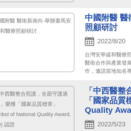
中國附醫 醫
照顧研討
2022/8/20
台灣安寧緩和醫療
醫衛合作與產業發展
作，邀請當地知名
緩和醫療照顧研討
有58床的安寧緩和
「中西醫整
SNQ國家品質標章
「國家品質標章」
流，推動成為新南
Quality Aw
2022/5/23