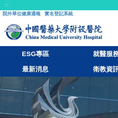
:::
院外單位健康通報
實名登記系統
ESG專區
就醫服
最新消息
衛教資