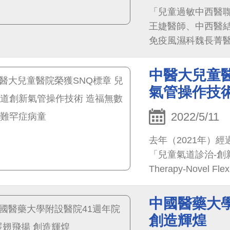
「兒童過敏中西醫
王婕醫師、中西醫
免疫風濕科魏長菁
炎三大常見兒童過敏
中醫大兒童醫
氣管操作技
2022/5/11
去年（2021年）
「兒童氣道診治-創新氣管操
Therapy-Novel F
國家品質標章特色醫
臨床上累積超過10
中國醫藥大學
次被引用。
創造輝煌