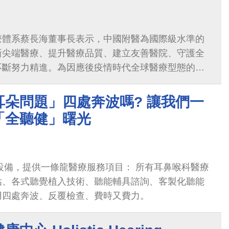
療體系蔡長海董事長表示，中國附醫為國際級水準的
新尖端醫療、提升醫療品質、建立友善醫院、守護全
不斷努力精進。為因應後疫情時代全球醫療型態的改
灣的醫療及資通訊二大優勢，配合政府的產業政策，
產業，進軍國際舞台，加速台灣邁向智慧國家
耳朵問題」四處奔波嗎? 讓我們一
「全聽健」曙光
、設備，提供一條龍醫療服務項目： 所有耳鼻喉科醫療
估、各式聽覺植入技術、聽能輔具諮詢、客製化聽能
用四處奔波、反覆檢查、費時又費力。