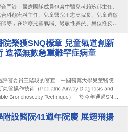
聯合門診」醫療團隊成員包含中醫兒科賴琬郁主任、
結合科顏宏融主任、兒童醫院王志堯院長、兒童過敏
醫師等，在治療兒童氣喘、過敏性鼻炎、異位性皮膚
性疾病有卓越成果，並透過資訊化中西醫...
院榮獲SNQ標章 兒童氣道創新
術 造福無數急重難罕症病童
經過評審委員三階段的審查，中國醫藥大學兒童醫院
作技術（Pediatric Airway Diagnosis and
lexible Bronchoscopy Technique）」於今年通過SNQ
療認證。宋文舉副院長自行研發此技術已逾30年，
,000例的檢查與治療個案，所發表的30餘篇論文亦多
附設醫院41週年院慶 展翅飛揚