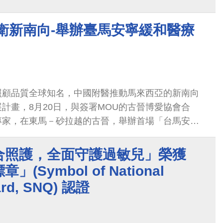
衛新南向-舉辦臺馬安寧緩和醫療
照顧品質全球知名，中國附醫推動馬來西亞的新南向
計畫，8月20日，與簽署MOU的古晉博愛協會合
專家，在東馬－砂拉越的古晉，舉辦首場「台馬安寧
會」，場面盛大。 古晉博愛協會將設置砂拉越最大，
醫療中心，中國附醫的全方位緩和醫療照護是獲得
合照護，全面守護過敏兒」榮獲
認證的團隊，中國附醫將提供台灣經驗、持續深化交
(Symbol of National
向醫衛合作的新亮點。
ard, SNQ) 認證