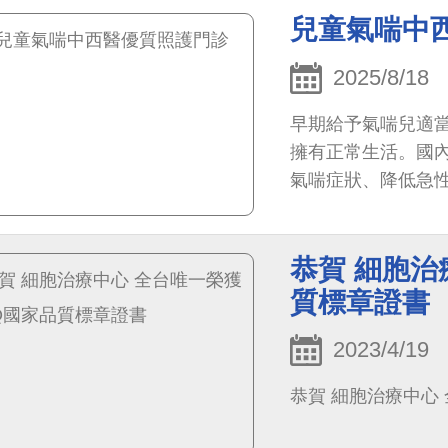
審查，雙雙榮獲銅
兒童氣喘中
中心正式核定，評
獲銅獎即為該類別
2025/8/18
早期給予氣喘兒適
擁有正常生活。國
氣喘症狀、降低急
本院開設「兒童氣
醫師、蔡妙君醫師
恭賀 細胞治
合診療，此中西醫聯
章」認證肯定，持
質標章證書
2023/4/19
恭賀 細胞治療中心