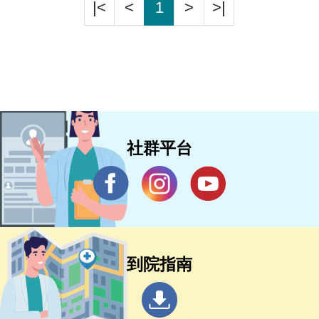
|<
<
1
>
>|
社群平台
到院指南