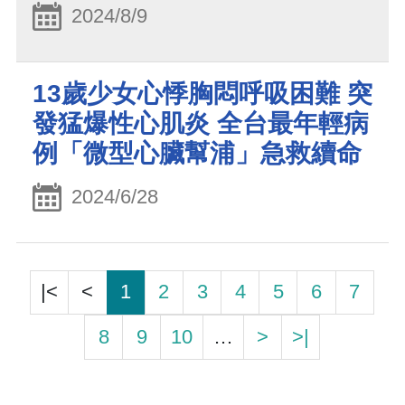
2024/8/9
13歲少女心悸胸悶呼吸困難 突
發猛爆性心肌炎 全台最年輕病
例「微型心臟幫浦」急救續命
2024/6/28
|<
<
1
2
3
4
5
6
7
8
9
10
…
>
>|