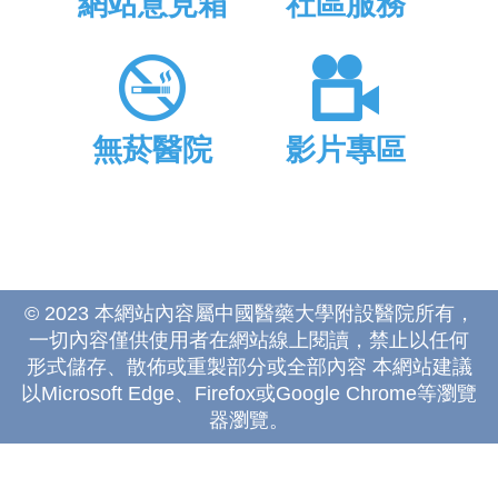
網站意見箱
社區服務
無菸醫院
影片專區
© 2023 本網站內容屬中國醫藥大學附設醫院所有，
一切內容僅供使用者在網站線上閱讀，禁止以任何
形式儲存、散佈或重製部分或全部內容 本網站建議
以Microsoft Edge、Firefox或Google Chrome等瀏覽
器瀏覽。