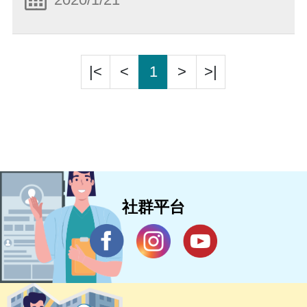
|<
<
1
>
>|
社群平台