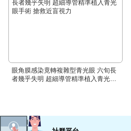
眼角膜感染竟轉複雜型青光眼 六旬長
者幾乎失明 超細導管精準植入青光眼
手術 搶救近盲視力
社群平台