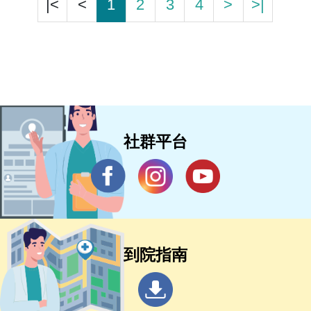
|<
<
1
2
3
4
>
>|
社群平台
到院指南