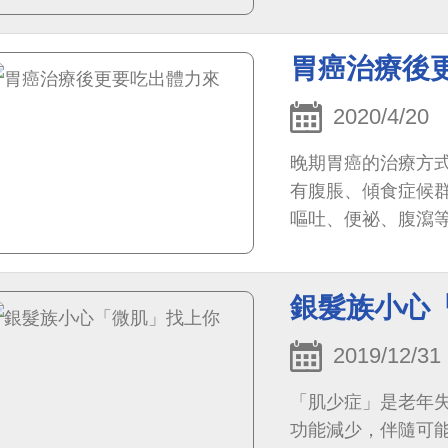
炎、支氣管炎和肺氣
胃癌治療後
2020/4/20
晚期胃癌的治療方
有腹脹、傾食症候
嘔吐、便祕、腹瀉
增加了身體對熱量及
銀髮族小心
2019/12/31
「肌少症」是老年
功能減少，伴隨可