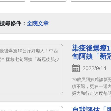
搜尋條件：
全院文章
染疫後爆瘦1
旬阿姨「新
2022/9/14
70歲吳阿姨確診新
續不退，更在一週內
握力和行走速度都
附設醫院中西醫結
發炎症狀緩解，流
自我評估「