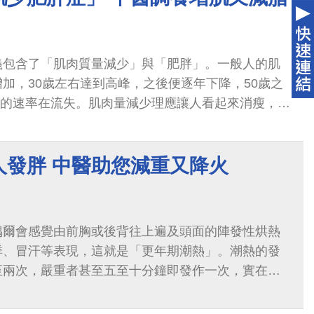
義包含了「肌肉質量減少」與「肥胖」。一般人的肌
加，30歲左右達到高峰，之後便逐年下降，50歲之
%的速率在流失。肌肉量減少理應讓人看起來消瘦，但
填充了原本的空間，導致看似中等身材...
人發胖 中醫助您減重又降火
偶爾會感覺由前胸或後背往上遍及頭面的陣發性烘熱
悸、冒汗等表現，這就是「更年期潮熱」。潮熱的發
至兩次，嚴重者甚至五至十分鐘即發作一次，實在相
齡增加、代謝率下降，更年期階段的荷爾蒙失調也容
增加罹患三高慢性病、心血管疾病的風險。