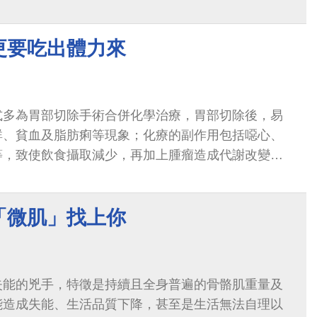
腫，臨床上可以透過肺活量的測量與使用COPD...
更要吃出體力來
式多為胃部切除手術合併化學治療，胃部切除後，易
群、貧血及脂肪痢等現象；化療的副作用包括噁心、
等，致使飲食攝取減少，再加上腫瘤造成代謝改變，
蛋白質的需要量，營養不良的問題...
「微肌」找上你
失能的兇手，特徵是持續且全身普遍的骨骼肌重量及
能造成失能、生活品質下降，甚至是生活無法自理以