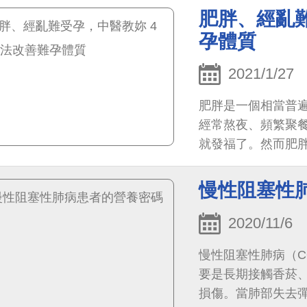
肥胖、經亂難
孕體質
2021/1/27
肥胖是一個相當普
經常熬夜、頻繁聚
就發福了。然而肥
也包含不孕。
慢性阻塞性
2020/11/6
慢性阻塞性肺病（C
要是長期接觸香菸
損傷。當肺部失去