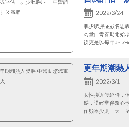
2022/3/24
肌少肥胖症顧名思
肉量自青春期開始增
後更是以每年1∼2
肥胖伴隨的脂肪囤積
更年期潮熱
2022/3/1
女性接近停經時，
感，還經常伴隨心
作頻率少則一天一
當困擾！而隨著年
易引起中年發福，