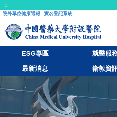
:::
院外單位健康通報
實名登記系統
ESG專區
就醫服
最新消息
衛教資