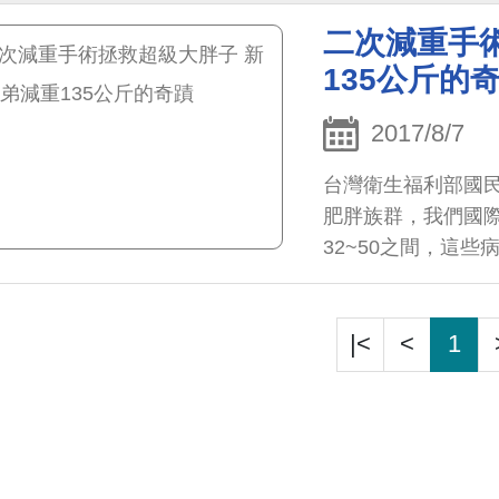
二次減重手
135公斤的
2017/8/7
台灣衛生福利部國民
肥胖族群，我們國際
32~50之間，這
但若是BMI大於5
處理呢？
|<
<
1