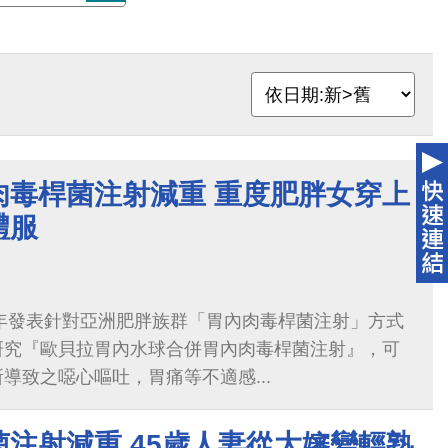
肉毒桿菌注射減重 重度肥胖女穿上
禮服
9年發表針對亞洲肥胖族群「胃內肉毒桿菌注射」方式
研究『歐貝拉胃內水球合併胃內肉毒桿菌注射』，可
導致之噁心嘔吐，胃痛等不適感...
注射減重 45歲人妻從大嬸變輕熟