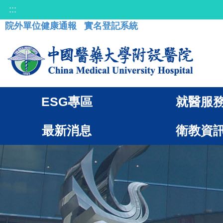
:::
院外單位健康通報
實名登記系統
ESG專區
就醫服
最新消息
衛教資