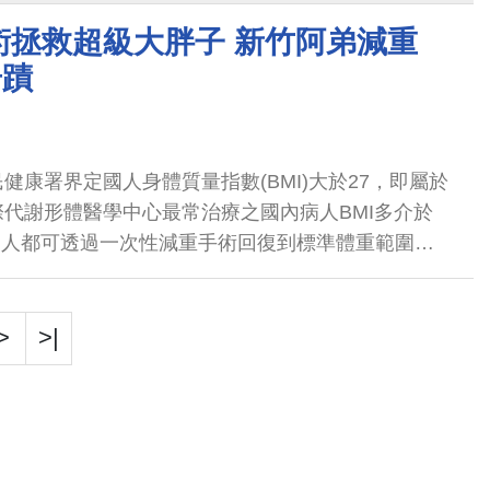
術拯救超級大胖子 新竹阿弟減重
奇蹟
健康署界定國人身體質量指數(BMI)大於27，即屬於
代謝形體醫學中心最常治療之國內病人BMI多介於
些病人都可透過一次性減重手術回復到標準體重範圍。
0以上的俗稱超級大胖子的『超級肥胖』族群，要怎麼
>
>|