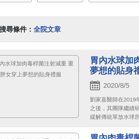
搜尋條件：
全院文章
胃內水球加
夢想的貼身
2020/8/5
劉家嘉醫師在201
之後，其團隊繼續
緩解傳統單放水球所
胃內肉毒桿菌