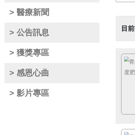
> 醫療新聞
目前
> 公告訊息
> 獲獎專區
> 感恩心曲
> 影片專區