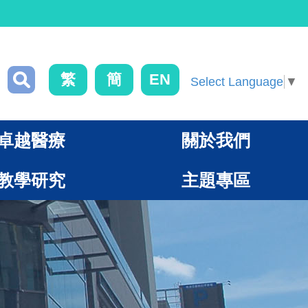
繁
簡
EN
Select Language
▼
卓越醫療
關於我們
教學研究
主題專區