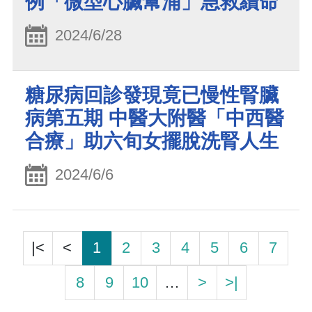
例「微型心臟幫浦」急救續命
2024/6/28
糖尿病回診發現竟已慢性腎臟
病第五期 中醫大附醫「中西醫
合療」助六旬女擺脫洗腎人生
2024/6/6
|<
<
1
2
3
4
5
6
7
8
9
10
…
>
>|