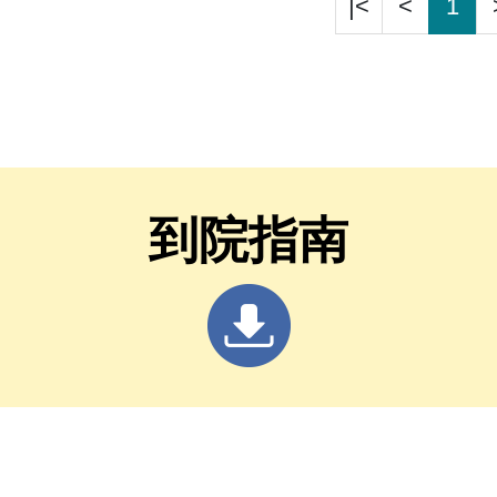
|<
<
1
到院指南