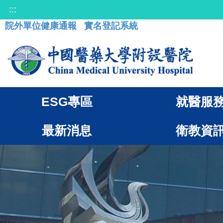
:::
院外單位健康通報
實名登記系統
ESG專區
就醫服
最新消息
衛教資