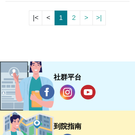
|<
<
1
2
>
>|
社群平台
到院指南