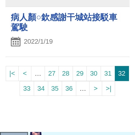
病人顏○欽感謝干城站接駁車
駕駛
2022/1/19
|<
<
…
27
28
29
30
31
32
33
34
35
36
…
>
>|