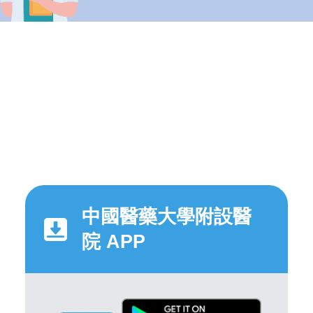
中國醫藥大學附設醫
院 APP