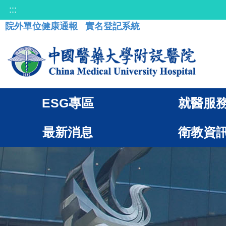
:::
院外單位健康通報
實名登記系統
ESG專區
就醫服
最新消息
衛教資