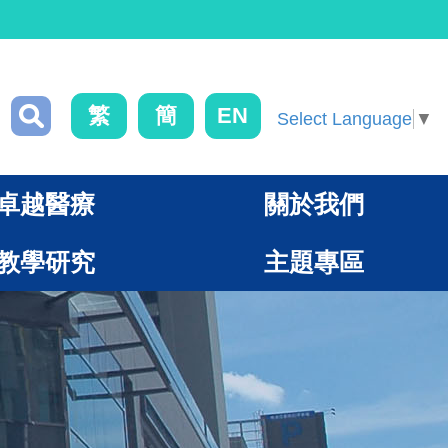
繁
簡
EN
Select Language
▼
卓越醫療
關於我們
教學研究
主題專區