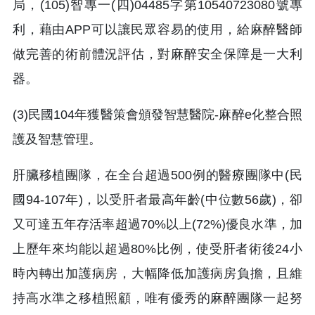
局，(105)智專一(四)04485字第10540723080號專
利，藉由APP可以讓民眾容易的使用，給麻醉醫師
做完善的術前體況評估，對麻醉安全保障是一大利
器。
(3)民國104年獲醫策會頒發智慧醫院-麻醉e化整合照
護及智慧管理。
肝臟移植團隊，在全台超過500例的醫療團隊中(民
國94-107年)，以受肝者最高年齡(中位數56歲)，卻
又可達五年存活率超過70%以上(72%)優良水準，加
上歷年來均能以超過80%比例，使受肝者術後24小
時內轉出加護病房，大幅降低加護病房負擔，且維
持高水準之移植照顧，唯有優秀的麻醉團隊一起努