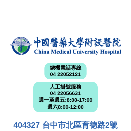
總機電話專線
04 22052121
人工掛號服務
04 22056631
週一至週五:8:00-17:00
週六8:00-12:00
404327 台中市北區育德路2號