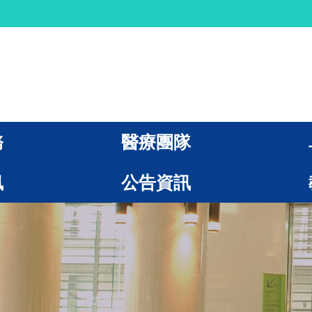
務
醫療團隊
訊
公告資訊