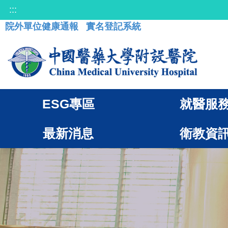
:::
院外單位健康通報
實名登記系統
ESG專區
就醫服
最新消息
衛教資