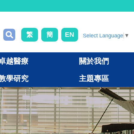
繁
簡
EN
Select Language
▼
卓越醫療
關於我們
教學研究
主題專區