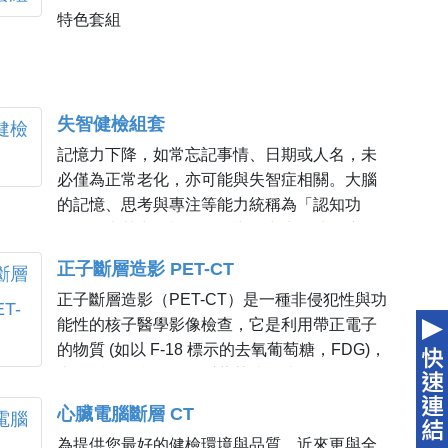
特色套組
失智健檢組套
記憶力下降，如常忘記事情、日期或人名，未
必僅為正常老化，亦可能與失智症相關。大腦
的記憶、思考與專注等能力統稱為「認知功
能」，當其出現退化並影響日常生活時，應提
高警覺。 失智症依病因可分為退化性、血管性
正子斷層造影 PET-CT
及其他因素，其中以阿茲海默症最為常見。初
正子斷層造影（PET-CT）是一種非侵犯性與功
期多以記憶力衰退為主要表現，隨病程進展，
能性的核子醫學影像檢查，它是利用帶正電子
可能出現時間、地點混亂、語言困難、物品錯
的物質 (如以 F-18 標示的去氧葡萄糖，FDG)，
置及情緒或個性改變等情形，且多為不可逆變
來偵測人體內細胞代謝葡萄糖的情形。
化。 由於失智症早期症狀不明顯，且可能為多
重原因所致，本中心規劃失智健檢套組，整合
心臟電腦斷層 CT
影像檢查與臨床評估，提供完整且專業的認知
為提供您最好的健檢環境與品質，近來更與全