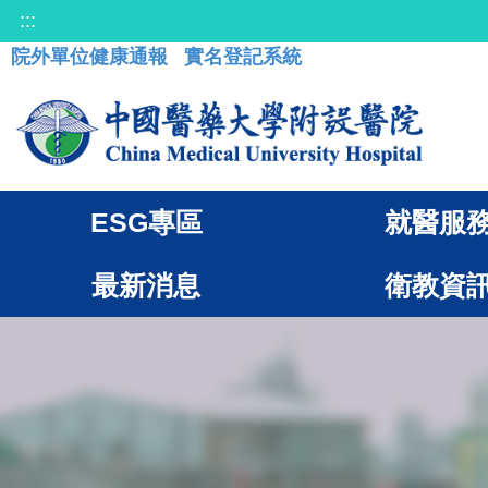
:::
院外單位健康通報
實名登記系統
ESG專區
就醫服
最新消息
衛教資