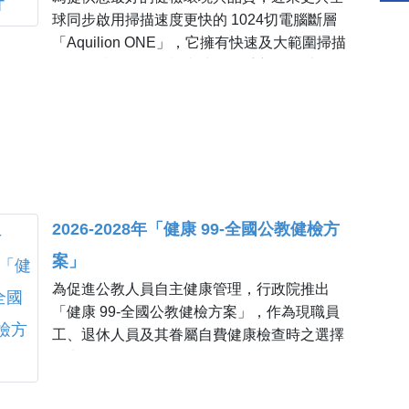
功能檢測服務，協助及早辨識風險並進行適當
球同步啟用掃描速度更快的 1024切電腦斷層
介入，以維護腦部健康。
「Aquilion ONE」，它擁有快速及大範圍掃描
等二項特色，使得檢查時較不受心跳及呼吸限
制，提升檢查的成功率；並可縮短掃描時間，
降低輻射劑量及顯影劑的使用量；當然完整的
影像品質，更有助於醫師的判讀。
2026-2028年「健康 99-全國公教健檢方
案」
為促進公教人員自主健康管理，行政院推出
「健康 99-全國公教健檢方案」，作為現職員
工、退休人員及其眷屬自費健康檢查時之選擇
參考。