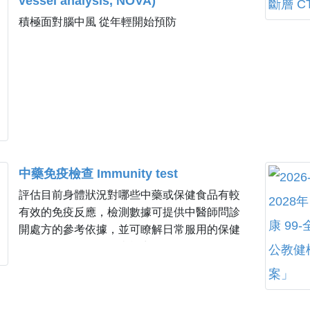
vessel analysis, NOVA)
炎或三高族群 需評估肝臟真正代謝功能者 健康
檢査想更了解肝臟狀況者 希望長期追蹤肝臟代
積極面對腦中風 從年輕開始預防
謝狀態者
中藥免疫檢查 Immunity test
評估目前身體狀況對哪些中藥或保健食品有較
有效的免疫反應，檢測數據可提供中醫師問診
開處方的參考依據，並可瞭解日常服用的保健
食品可否促進身體免疫能力。