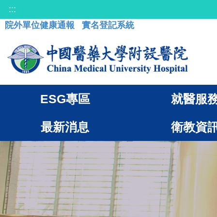
:::
院外單位健康通報
實名登記系統
ESG專區
就醫服
最新消息
衛教資