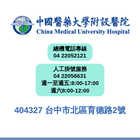
總機電話專線
04 22052121
人工掛號服務
04 22056631
週一至週五:8:00-17:00
週六8:00-12:00
404327 台中市北區育德路2號