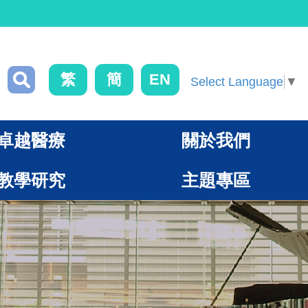
繁
簡
EN
Select Language
▼
卓越醫療
關於我們
教學研究
主題專區