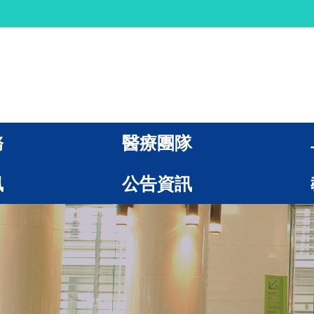
務
醫療團隊
訊
公告資訊