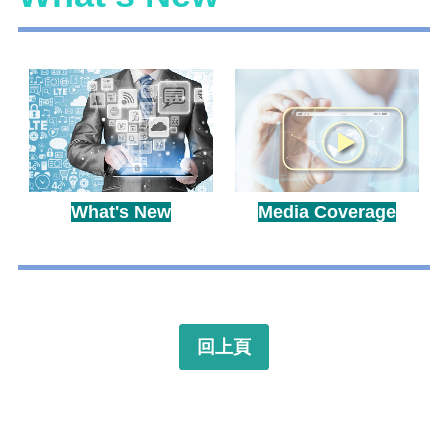
What's New
Media Coverage
回上頁