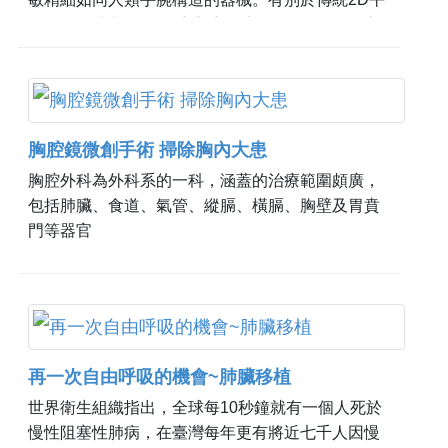
面影像，達文西機器手臂手術系統可透過優異的立
體化影像，將人體胸腔構造鉅細靡遺地精準呈現，
其精密的儀器設計以及
胸腔鏡微創手術 掃除胸內大患
胸腔外科為外科系的一科，涵蓋的治療範圍頗廣，
包括肺臟、食道、氣管、縱膈、橫膈、胸壁及胃賁
門等器官
再一次自由呼吸的機會~肺臟移植
世界衛生組織指出，全球每10秒鐘就有一個人死於
慢性阻塞性肺病，在臺灣每年更有將近七千人因慢