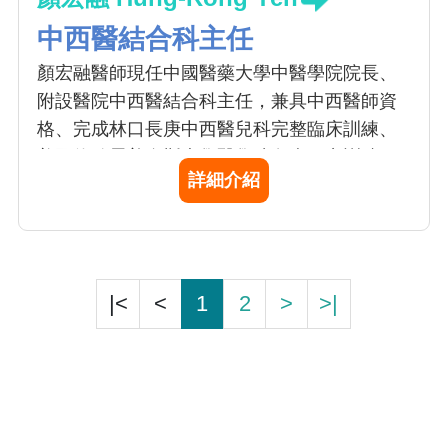
中西醫結合科主任
顏宏融醫師現任中國醫藥大學中醫學院院長、
附設醫院中西醫結合科主任，兼具中西醫師資
格、完成林口長庚中西醫兒科完整臨床訓練、
美國約翰霍普金斯大學醫學院免疫研究訓練。
詳細介紹
《康健》雜誌專文採訪讚譽為「融會中西醫，
當孩子的家庭醫師」。顏醫師對待每個求診的
小病人有如親出，時時想著：「如果這是我的
孩子，我要怎麼幫助他？」他的專長除了兒科
疾病，也包括免疫疾病，結合現代醫學的方
|<
<
1
2
>
>|
法，透過精準免疫調控，驗證傳統的中醫智
慧。