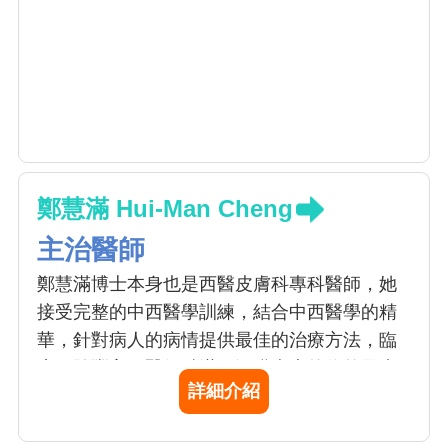
鄭慧滿 Hui-Man Cheng
主治醫師
鄭慧滿博士本身也是西醫皮膚科專科醫師，她
接受完整的中西醫學訓練，結合中西醫學的精
華，針對病人的病情提供最佳的治療方法，臨
床經驗豐富，醫術精湛，深獲病患的信賴及肯
詳細介紹
定。擅長以中西醫結合的方式治療各種皮膚疾
病，尤其是異位性皮膚炎、乾癬、白斑、囊腫