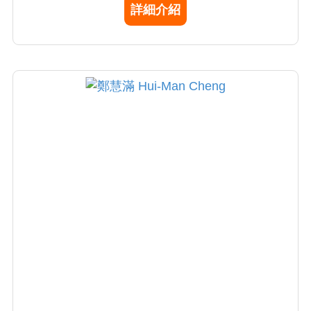
詳細介紹
等之疑難雜症。張東廸醫師強調：「陰平陽
祕，精神乃治」 人就會健康、精神充沛；若身
體產生某些易病條件，加上外來因素誘發，破
壞了陰陽和諧，人就會生病，小至感冒，大至
癌症，道理都如此。中醫就是要幫助人回到陰
平陽祕的狀態。