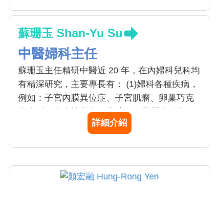
蘇珊玉 Shan-Yu Su
中醫婦科主任
蘇珊玉主任精研中醫近 20 年，在內婦科兒科均
有精深研究，主要專長有： (1)婦科各種疾病，
例如：子宮內膜異位症、子宮肌瘤、卵巢巧克
力囊腫、多囊性卵巢、盆腔炎、骨質疏鬆症、
詳細介紹
經痛、經前緊張症候群、更年期綜合症、貧
血、白帶、陰道炎、坐月子調理、安胎。 (2)癌
症調理：惡性腫瘤之手術、放射治療、化學治
療的副作用緩解，癌症體質的免疫力增強。 (3)
免疫疾病：過敏性疾病、自體免疫疾病、改善
調整免疫力。 (4)減重：埋線、針灸減重。