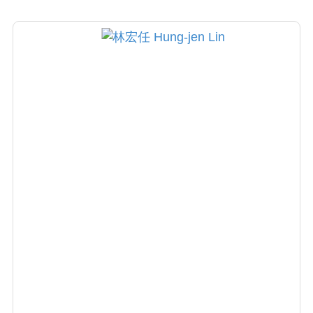
型痤瘡、蕁麻疹及脫髮等皮膚疾病。