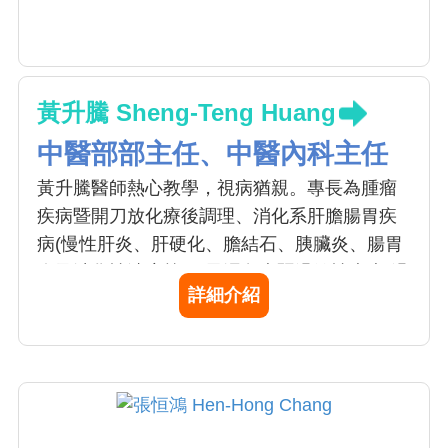
黃升騰 Sheng-Teng Huang
中醫部部主任、中醫內科主任
黃升騰醫師熱心教學，視病猶親。專長為腫瘤
疾病暨開刀放化療後調理、消化系肝膽腸胃疾
病(慢性肝炎、肝硬化、膽結石、胰臟炎、腸胃
炎及消化性潰瘍等)、風濕免疫暨過敏性疾病(過
詳細介紹
敏性鼻炎、氣喘、蕁麻疹、濕疹皮膚炎及關節
炎等)、慢性腎臟病。建議病人在身體上及心理
上需鬆、靜、自然。飲食合宜，心情快樂，自
然百病不侵，身體健康。