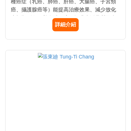
種癌症（乳癌、肺癌、肝癌、大腸癌、子宮頸
癌、攝護腺癌等）能提高治療效果、減少放化
療標靶副作用與身體不適、提升生活品質及壽
詳細介紹
命。 擅長於肝硬化腹水、糖尿病、腸胃疾病、
過敏疾病、免疫風濕病、失眠、健忘與疑難雜
症的整體性治療。