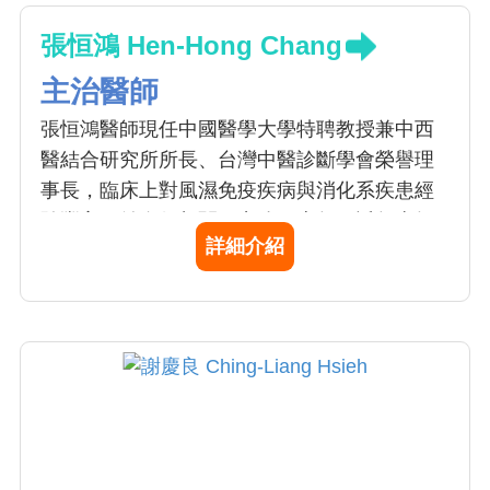
張恒鴻 Hen-Hong Chang
主治醫師
張恒鴻醫師現任中國醫學大學特聘教授兼中西
醫結合研究所所長、台灣中醫診斷學會榮譽理
事長，臨床上對風濕免疫疾病與消化系疾患經
驗豐富，並進行相關研究逾三十年。近年來領
詳細介紹
導舌診儀和聞診儀的研發及臨床應用，做出了
創新的成果，脈診儀的改進也獲得專利，此外
並主持中醫臨床診斷規範的研究計畫，並曾主
持中醫藥臨床試驗中心，持續推動中藥複方的
療效評估；曾建構台灣中草藥不良反應通報系
統，並參與國內外多種中醫藥期刊之編輯。