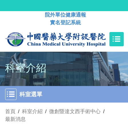
院外單位健康通報
實名登記系統
科室介紹
科室選單
首頁
/
科室介紹
/
微創暨達文西手術中心
/
最新消息