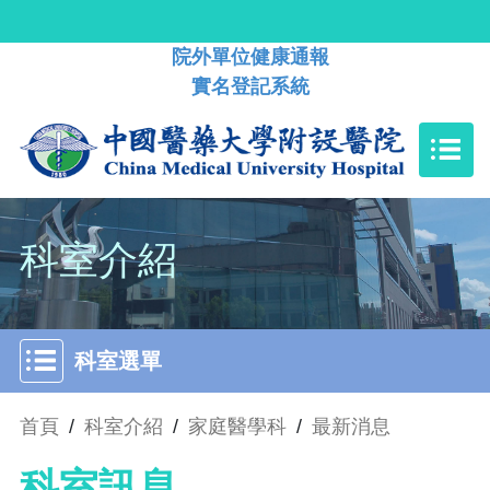
院外單位健康通報
實名登記系統
科室介紹
科室選單
首頁
/
科室介紹
/
家庭醫學科
/
最新消息
科室訊息