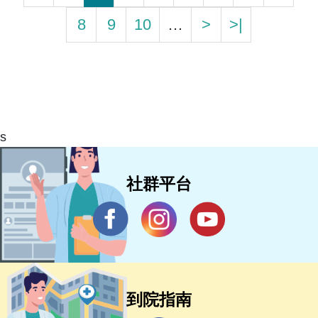
8
9
10
…
>
>|
s
社群平台
到院指南