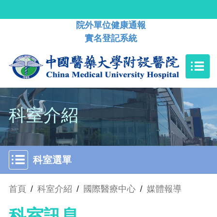
院外單位健康通報
實名登記系統
科室介紹
科室選單
首頁
/
科室介紹
/
國際醫療中心
/
媒體報導
科室訊息