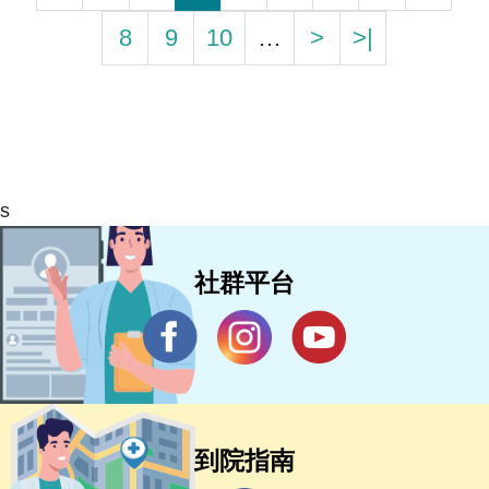
8
9
10
…
>
>|
s
社群平台
到院指南