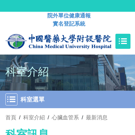
院外單位健康通報
實名登記系統
科室介紹
科室選單
首頁
/
科室介紹
/
心臟血管系
/
最新消息
科室訊息