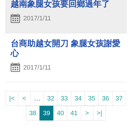
越南象腿女孩要回鄉過年了
2017/1/11
台商助越女開刀 象腿女孩謝愛
心
2017/1/11
|<
<
…
32
33
34
35
36
37
38
39
40
41
>
>|