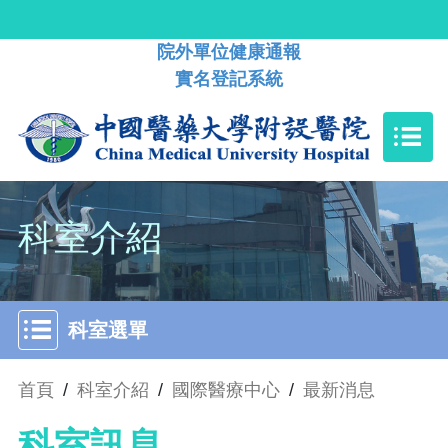
院外單位健康通報
實名登記系統
科室介紹
科室選單
首頁
/
科室介紹
/
國際醫療中心
/
最新消息
科室訊息