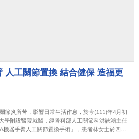
，帶領台灣12家優異醫衛廠商參與研討會並設置展覽
研醫領域專業人士熱烈參與。
臂 人工關節置換 結合健保 造福更
關節炎所苦，影響日常生活作息，於今(111)年4月初
大學附設醫院就醫，經骨科部人工關節科洪誌鴻主任
SA機器手臂人工關節置換手術」，患者林女士於四月
好，於術後第二天即返家休養。