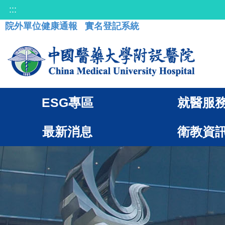
:::
院外單位健康通報
實名登記系統
ESG專區
就醫服
最新消息
衛教資