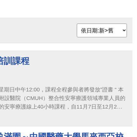
培訓課程
星期日中午12:00，課程全程參與者將發放”證書 “ 本
附設醫院（CMUH）整合性安寧療護領域專業人員的
安寧療護線上40小時課程，自11月7日至12月2
0-14:00，以中文授課，提供醫事人員安寧療護方面
 如果您有意願報名，請填寫google表單，我們將提
盈滿園～中國醫藥大學馬來西亞校