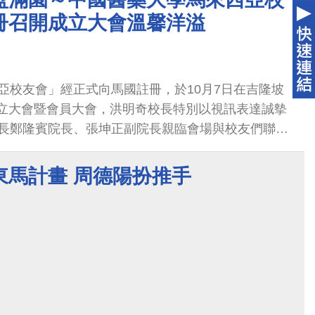
冊召開成立大會溫馨洋溢
亞校友會」經正式向馬國註冊，於10月7日在吉隆坡
開成立大會暨會員大會，洪明奇校長特別以視訊表達誠摰
長鄭隆賓院長、張坤正副院長親臨會場與校友們聯
國校友會能發揮校友與學校聯繫的紐帶功能，凝聚校
創卓越的未來！
東馬計畫 周德陽扮推手