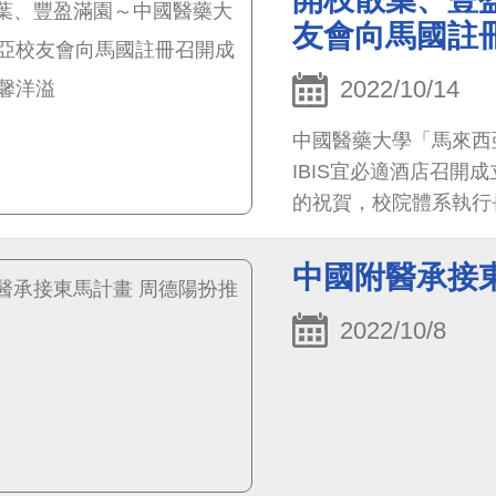
友會向馬國註
2022/10/14
中國醫藥大學「馬來西
IBIS宜必適酒店召
的祝賀，校院體系執行
誼，溫馨洋溢，期待馬
友向心力，共同攜手開
中國附醫承接
2022/10/8