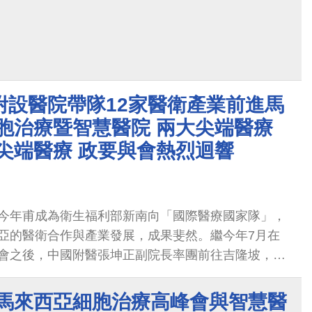
附設醫院帶隊12家醫衛產業前進馬
胞治療暨智慧醫院 兩大尖端醫療
尖端醫療 政要與會熱烈迴響
今年甫成為衛生福利部新南向「國際醫療國家隊」，
亞的醫衛合作與產業發展，成果斐然。繼今年7月在
會之後，中國附醫張坤正副院長率團前往吉隆坡，於
台馬細胞治療高峰會」、「2022台馬智慧醫院研討
辦的細胞治療與智慧醫院專業主題之大型活動，並進
2馬來西亞細胞治療高峰會與智慧醫