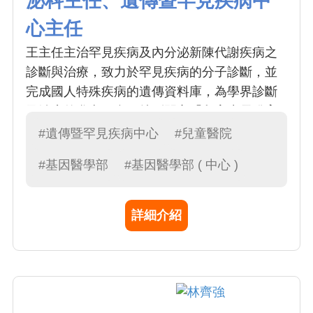
泌科主任、遺傳暨罕見疾病中
心主任
王主任主治罕見疾病及內分泌新陳代謝疾病之
診斷與治療，致力於罕見疾病的分子診斷，並
完成國人特殊疾病的遺傳資料庫，為學界診斷
及治療的參考平台。特別開立「兒童生長發育
中西醫聯合門診」為性早熟的孩子提供AI骨齡
#遺傳暨罕見疾病中心
#兒童醫院
的精準量測以及依照各階段發展需搭配的治
#基因醫學部
#基因醫學部 ( 中心 )
療。
詳細介紹