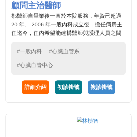
顧問主治醫師
鄒醫師自畢業後一直於本院服務，年資已超過
20 年。 2006 年一般內科成立後，擔任病房主
任迄今，任內希望能建構醫師與護理人員之間
溝通的橋樑，與護理人員之間相處愉快，對病
人細心及有耐心，是一位不可多得的好醫師。
#一般內科
#心臟血管系
鄒醫師擅長於理學檢查、邏輯思考；非常專精
#心臟血管中心
於心臟超音波、心臟衰竭、高血壓及整合式醫
療領域；工作之餘興趣廣泛，喜歡爬山、游
泳，並注重家庭生活，家庭與工作兼顧是大家
詳細介紹
初診掛號
複診掛號
的好榜樣