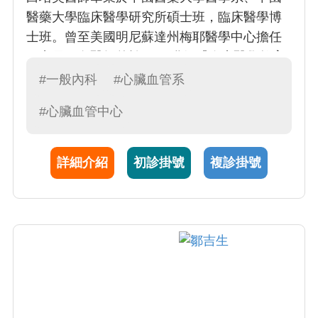
醫藥大學臨床醫學研究所碩士班，臨床醫學博
士班。曾至美國明尼蘇達州梅耶醫學中心擔任
研究員。白醫師曾於2011獲得『臨床醫學教育
貢獻獎』，現任內科部一般內科主任、病委會
#一般內科
#心臟血管系
主委及教學部副主任。白醫師除臨床教學經驗
#心臟血管中心
豐富外，對病人極為關心，視病猶親正是一般
醫學所重視的精神。 具體優良事蹟有：三次配
合JCIA評鑑，並擔任AOP章節負責人，2017亦
詳細介紹
初診掛號
複診掛號
協助通過國際HIMS level 6之電子病歷評鑑。目
前則協助病歷結構化及本院系統優化之工作。
更於2017台灣醫學教育學會發表論文獲得最佳
論文獎，2018年亦在歐洲醫學教育年會(AMEE)
發表醫學教育海報。所帶領之臨床診斷推理教
學新課程，更讓本院學生於第一屆全國醫學生
臨床技能診斷競賽得到第一名。