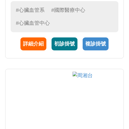
會與中華民國心臟學會理事，於2015年獲得歐
洲心臟學會會士頭銜(FESC)。1993年完成心臟
#心臟血管系
#國際醫療中心
專科訓練後，張醫師於2005至2007年間赴美國
#心臟血管中心
約翰霍普金斯大學進修分子基因及細胞電生
理，並於2010年取得臨床醫學博士學位。張醫
師專長為心律不整治療，迄今已完成超過2500
詳細介紹
初診掛號
複診掛號
例的心律不整手術，包括：經導管不整脈消融
術、生理性心臟節律器植入、心臟整流去顫器
植入、與心衰竭節律器植入手術等。在研究方
面，自2009年起迄今，張醫師已連續13年獲得
國科會及國衛院計畫支持，並於PNAS、JACC
Imaging、Heart及Mayo Clinic Proceedings等
期刊發表超過150篇論文。他與長佳合作取得
TFDA核准的「智能心電圖分析軟體」及「急性
心肌梗塞偵測軟體」醫療器材許可，並擁有2項
台灣專利，包括「心房顫動預測模型及系統」