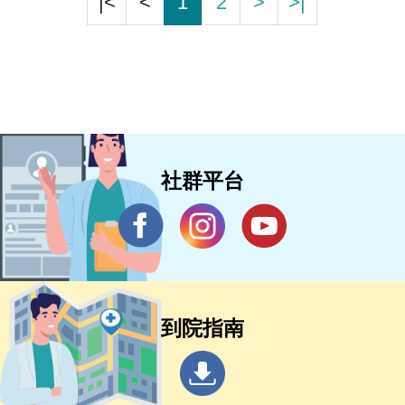
|<
<
1
2
>
>|
社群平台
到院指南