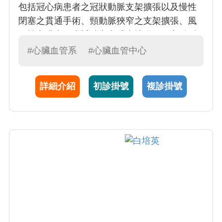
包括冠心病患者之冠狀動脈支架擴張以及慢性
閉塞之貫通手術、頸動脈狹窄之支架擴張、風
溼性心臟病二尖瓣狹窄之球囊擴張術、主動脈
瓣膜狹窄之導管治療手術 (包括經導管置入人工
#心臟血管系
#心臟血管中心
瓣膜)、肥厚性心肌病變的導管消融術，先天性
心臟病之房間隔缺損及動脈導管未閉的導管封
詳細介紹
初診掛號
複診掛號
堵術、用於預防心房顫動病患中風之左心耳封
堵手術、尿毒病患透析血管之球囊擴張術、以
及各種外周血管 (腎動脈、鎖骨下動脈、腸骨動
脈、股動脈、椎動脈等等) 的支架擴張術。