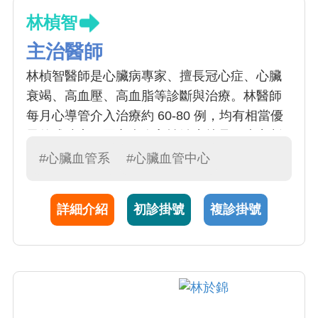
林楨智
主治醫師
林楨智醫師是心臟病專家、擅長冠心症、心臟
衰竭、高血壓、高血脂等診斷與治療。林醫師
每月心導管介入治療約 60-80 例，均有相當優
異的成功率。冠心病介入性治療就是經皮穿刺
周邊動脈 (股或橈動脈等) 沿著動脈向心方向送
#心臟血管系
#心臟血管中心
入氣球導管或血管支架等介入性治療器械到病
灶的冠狀動脈，對其狹窄病變進行擴張及疏通
詳細介紹
初診掛號
複診掛號
的一種治療技術。林醫師亦深入鑽研心臟預防
醫學，可以協助病患做好實質增進心血管疾病
預防保健