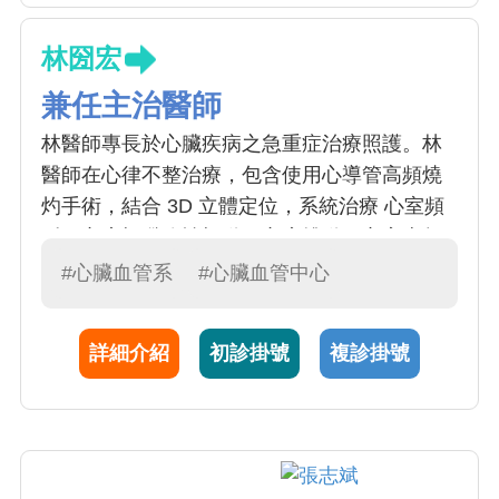
林圀宏
兼任主治醫師
林醫師專長於心臟疾病之急重症治療照護。林
醫師在心律不整治療，包含使用心導管高頻燒
灼手術，結合 3D 立體定位，系統治療 心室頻
脈、心房顫纖維性顫動、心房撲動、心室上頻
脈亦有所長。在植入性心臟電子裝置，包含使
#心臟血管系
#心臟血管中心
用心臟節律器醫治心搏過緩、自動去顫器醫治
心室頻脈心室顫動、預防猝死之發生以及雙心
詳細介紹
初診掛號
複診掛號
室同步調律器來治療心衰竭，享有盛名。目前
身兼中華民國心臟學會及台灣心律學會委員