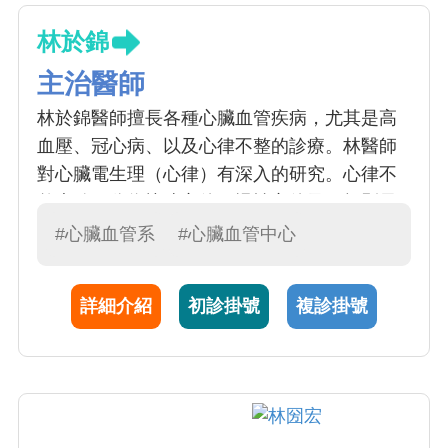
林於錦
主治醫師
林於錦醫師擅長各種心臟血管疾病，尤其是高
血壓、冠心病、以及心律不整的診療。林醫師
對心臟電生理（心律）有深入的研究。心律不
整大致可分為快速心律、慢性心律及不規則早
期收縮三大類；心律不整的病症，絕對不可掉
#心臟血管系
#心臟血管中心
以輕心，一定得找心臟專科醫師詳細檢查，找
出心律不整的類型，評估心律不整的嚴重性及
詳細介紹
初診掛號
複診掛號
引起心律不整的病因，並給予最適當的治療。