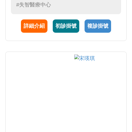
#失智醫療中心
小病人有如親出，時時想著：「如果這是我的
孩子，我要怎麼幫助他？」他的專長除了兒科
疾病，也包括免疫疾病，結合現代醫學的方
詳細介紹
初診掛號
複診掛號
法，透過精準免疫調控，驗證傳統的中醫智
慧。