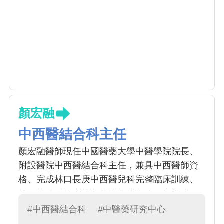
顏宏融
中西醫結合科主任
顏宏融醫師現任中國醫藥大學中醫學院院長、
附設醫院中西醫結合科主任，兼具中西醫師資
格、完成林口長庚中西醫兒科完整臨床訓練、
美國約翰霍普金斯大學醫學院免疫研究訓練。
《康健》雜誌專文採訪讚譽為「融會中西醫，
#中西醫結合科
#中醫藥研究中心
當孩子的家庭醫師」。顏醫師對待每個求診的