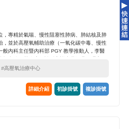
位，專精於氣喘、慢性阻塞性肺病、肺結核及肺
治，並於高壓氧輔助治療（一氧化碳中毒、慢性
般內科主任暨內科部 PGY 教學推動人，李醫
常規實務；其臨床解說耐心詳盡且深具同理心，
育與臨床服務領域皆貢獻卓著，多次榮獲院級
#高壓氧治療中心
主治醫師」殊榮，目前正持續引領科部優化醫療
訓練環境，為培育新世代醫師貢獻心力。
詳細介紹
初診掛號
複診掛號