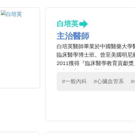
白培英
主治醫師
白培英醫師畢業於中國醫藥大學
臨床醫學博士班。曾至美國明尼
2011獲得『臨床醫學教育貢獻
學部副主任。白醫師除臨床教學
般醫學所重視的精神。 具體優良
#一般內科
#心臟血管系
負責人，2017亦協助通過國際HI
構化及本院系統優化之工作。更於
獎，2018年亦在歐洲醫學教育年
斷推理教學新課程，更讓本院學
一名。