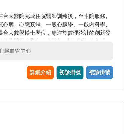
在台大醫院完成住院醫師訓練後，至本院服務。
冠心病、心臟衰竭、一般心臟學、一般內科學、
得台大數學博士學位，專注於數理統計的創新發
於將統計思維導入臨床醫學，期以抽象的方法解
於臨床資料不斷地複雜與數據化，臨床醫師若能
#心臟血管中心
能做出更正確的醫療決策，因此特別針對醫學生
，以側重統計推論的方式閱讀最新的醫學文獻。
詳細介紹
初診掛號
複診掛號