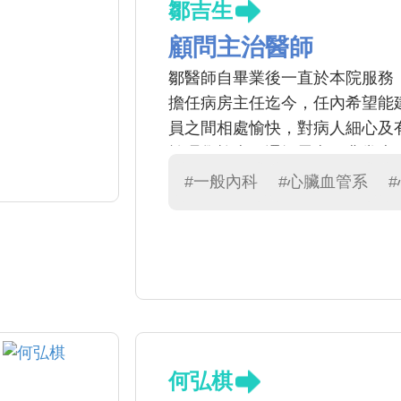
鄒吉生
顧問主治醫師
鄒醫師自畢業後一直於本院服務，年
擔任病房主任迄今，任內希望能
員之間相處愉快，對病人細心及
於理學檢查、邏輯思考；非常專
療領域；工作之餘興趣廣泛，喜
#一般內科
#心臟血管系
顧是大家的好榜樣
何弘棋