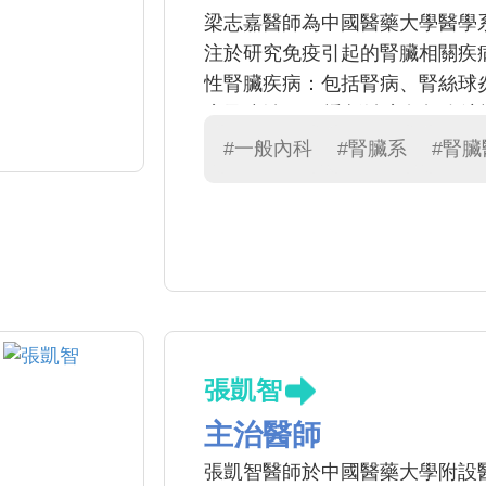
梁志嘉醫師為中國醫藥大學醫學
注於研究免疫引起的腎臟相關疾病
性腎臟疾病：包括腎病、腎絲球炎
療及防治、3) 透析治療包括血
變、5) 尿液檢驗異常，包括血尿
#一般內科
#腎臟系
#腎
腫、8) 泌尿系統結石。
張凱智
主治醫師
張凱智醫師於中國醫藥大學附設