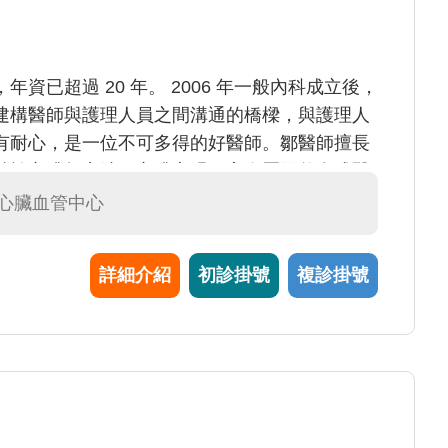
資已超過 20 年。 2006 年一般內科成立後，
建構醫師與護理人員之間溝通的橋樑，與護理人
有耐心，是一位不可多得的好醫師。鄒醫師擅長
精於心臟超音波、心臟衰竭、高血壓及整合式醫
歡爬山、游泳，並注重家庭生活，家庭與工作兼
#心臟血管中心
詳細介紹
初診掛號
複診掛號