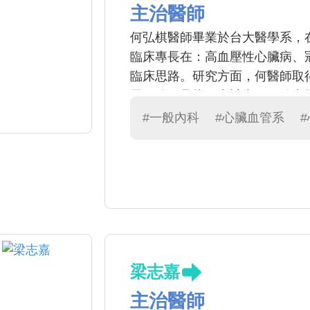
主治醫師
何弘棋醫師畢業於台大醫學系，
臨床專長在：高血壓性心臟病、
臨床思路。研究方面，何醫師取
展，除了承接研究計畫，更致力
決實際的問題。教學方面，有感
#一般內科
#心臟血管系
對資料做理性與嚴謹的判讀，必
開授『統計實證醫學』循環課程
梁志嘉
主治醫師