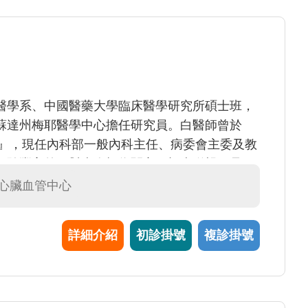
醫學系、中國醫藥大學臨床醫學研究所碩士班，
蘇達州梅耶醫學中心擔任研究員。白醫師曾於
獎』，現任內科部一般內科主任、病委會主委及教
經驗豐富外，對病人極為關心，視病猶親正是一
事蹟有：三次配合JCIA評鑑，並擔任AOP章節
#心臟血管中心
MS level 6之電子病歷評鑑。目前則協助病歷結
2017台灣醫學教育學會發表論文獲得最佳論文
詳細介紹
初診掛號
複診掛號
會(AMEE)發表醫學教育海報。所帶領之臨床診
生於第一屆全國醫學生臨床技能診斷競賽得到第