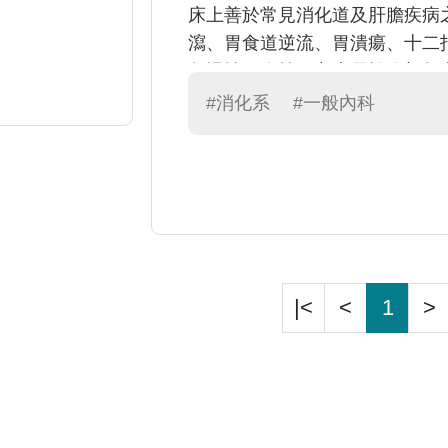
床上善於常見消化道及肝膽疾病
瀉、胃食道逆流、胃潰瘍、十二
急慢性肝炎等。亦專長於腹部超
肉切除等檢查及治療。
#消化系
#一般內科
|<
<
1
>