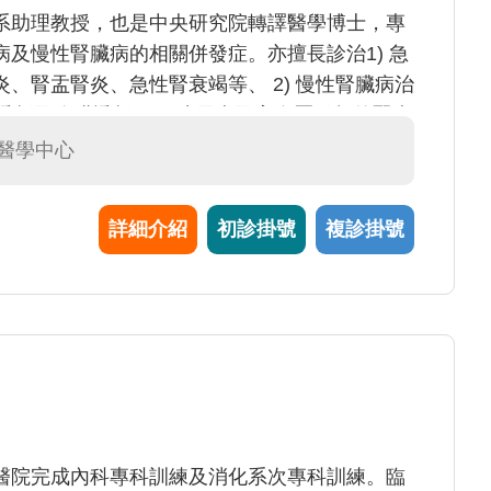
系助理教授，也是中央研究院轉譯醫學博士，專
及慢性腎臟病的相關併發症。亦擅長診治1) 急
、腎盂腎炎、急性腎衰竭等、 2) 慢性腎臟病治
液透析及腹膜透析、4) 糖尿病及高血壓引起的腎病
或蛋白尿、6) 電解質異常、7) 全身或局部水
臟醫學中心
詳細介紹
初診掛號
複診掛號
醫院完成內科專科訓練及消化系次專科訓練。臨