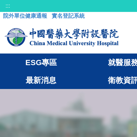
:::
院外單位健康通報
實名登記系統
ESG專區
就醫服
最新消息
衛教資