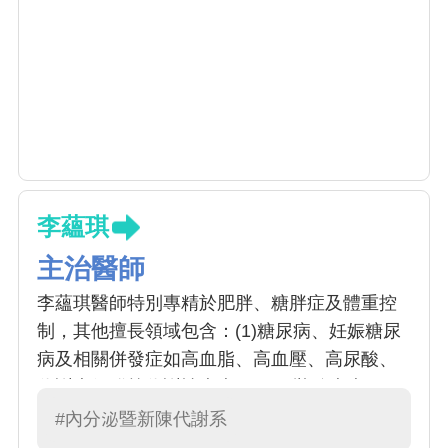
李蘊琪
主治醫師
李蘊琪醫師特別專精於肥胖、糖胖症及體重控
制，其他擅長領域包含：(1)糖尿病、妊娠糖尿
病及相關併發症如高血脂、高血壓、高尿酸、
代謝症候群等代謝性疾病；(2)甲狀腺疾病、甲
狀腺超音波 (3)骨質疏鬆症 (4)其他如副甲狀
#內分泌暨新陳代謝系
腺、腎上腺、腦垂體等內分泌病