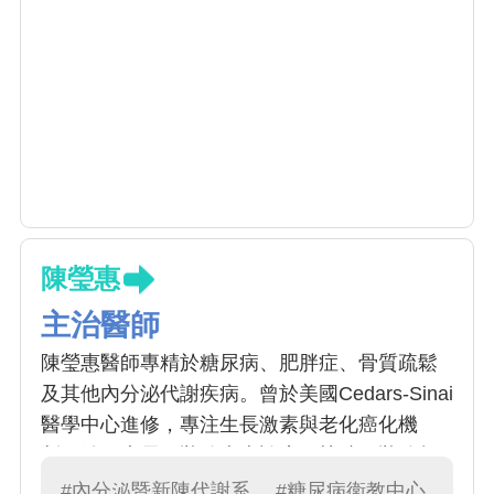
陳瑩惠
主治醫師
陳瑩惠醫師專精於糖尿病、肥胖症、骨質疏鬆
及其他內分泌代謝疾病。曾於美國Cedars-Sinai
醫學中心進修，專注生長激素與老化癌化機
制。她更專長甲狀腺疾病診療，熟練甲狀腺超
音波檢查，並專精微創甲狀腺消融。另她亦投
#內分泌暨新陳代謝系
#糖尿病衛教中心