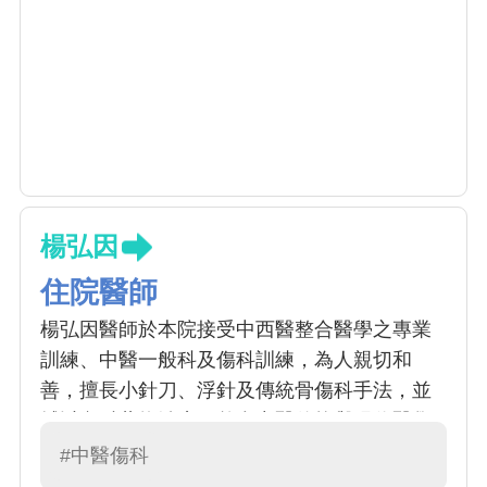
楊弘因
住院醫師
楊弘因醫師於本院接受中西醫整合醫學之專業
訓練、中醫一般科及傷科訓練，為人親切和
善，擅長小針刀、浮針及傳統骨傷科手法，並
輔以內科藥物治療，整合中醫傳統與現代醫學
理念，針對急慢性疼痛、頭面部疾病、腰椎疾
#中醫傷科
病提供系統化治療，在緩解疼痛的同時改善功