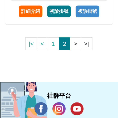
能，並重視居家運動及生活調整，協助患者恢
詳細介紹
初診掛號
複診掛號
復活動能力與提升生活品質。
|<
<
1
2
>
>|
社群平台