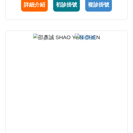
詳細介紹
初診掛號
複診掛號
黏膜下剝離術（ESD）」，專攻大型息肉與早
期癌的內視鏡治療。 在臨床診斷上，陳醫師以
執行高品質、高精準度的無痛大腸鏡檢查著
稱。他亦積極參與國際醫學研討與學術交流，
持續接軌國際尖端技術。秉持著「耐心、同理
心與共同決策」的核心價值，陳醫師重視每一
位病患的訴求，致力於量身打造最適切的治療
計畫，優化整體的照護品質與就醫體驗。