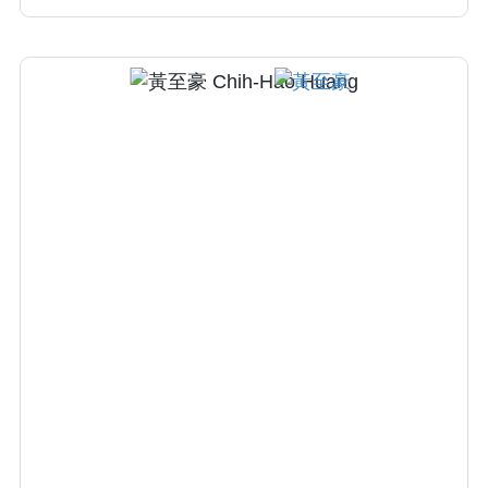
腫瘤、氣管狹窄、氣管造口術 V. 胸部外傷與肋
骨骨折復位與固定 VI. 重症醫學加護照護