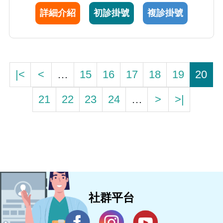
國內外醫學會議報告及研討。期許能不斷精進
詳細介紹
初診掛號
複診掛號
醫學知識與手術技巧，為病患提供最好的服
務。
|<
<
…
15
16
17
18
19
20
21
22
23
24
…
>
>|
社群平台