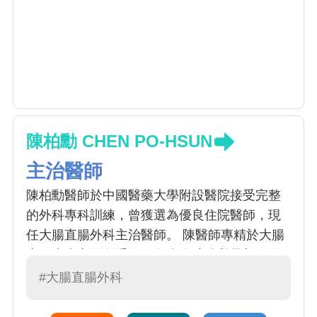
陳柏勳 CHEN PO-HSUN
主治醫師
陳柏勳醫師於中國醫藥大學附設醫院接受完整
的外科專科訓練，曾獲選為優良住院醫師，現
任大腸直腸外科主治醫師。 陳醫師專精於大腸
直腸疾病之微創手術，包含腹腔鏡與最新一代
達文西機械手臂手術；對於微創痔瘡手術亦有
#大腸直腸外科
豐富臨床經驗。為提供病患更尖端的醫療選
擇，陳醫師曾赴高雄榮民總醫院進修「內視鏡