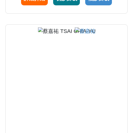
後腹腔腫瘤專家Peter Lee，以期帶給病患更完
善的手術治療與技術。面對急重症沉穩細心，
對病人及家屬有耐心及同理心，並注重醫病之
間的溝通及決策，制定最適合病患之治療計
畫，曾獲選醫院親善楷模醫師代表