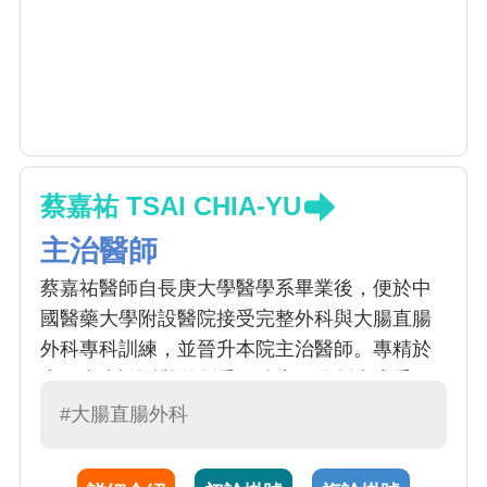
蔡嘉祐 TSAI CHIA-YU
主治醫師
蔡嘉祐醫師自長庚大學醫學系畢業後，便於中
國醫藥大學附設醫院接受完整外科與大腸直腸
外科專科訓練，並晉升本院主治醫師。專精於
大腸疾病診斷與微創手術治療、微創痔瘡手
術、和各式肛門疾病治療，同時也擁有超過千
#大腸直腸外科
例的無痛大腸鏡檢查經驗。蔡醫師為人親和，
診斷與病情說明時充滿耐心，將病人權益視為