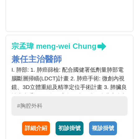
宗孟瑋 meng-wei Chung
兼任主治醫師
I. 肺部: 1. 肺癌篩檢: 配合國健署低劑量肺部電
腦斷層掃瞄(LDCT)計畫 2. 肺癌手術: 微創內視
鏡、3D立體重組及精準定位手術計畫 3. 肺臟良
性疾病手術: 氣胸、膿胸、肺氣腫、肋膜腔積水
等 II. 食道: 1. 食道癌微創內視鏡切除與重建手
#胸腔外科
術 2. 食道狹窄、功能性食道病變 III. 縱隔腔 1.
微創縱膈腔腫瘤手術 2. 重症肌無力及胸腺瘤相
詳細介紹
初診掛號
複診掛號
關手術治療 3. 手汗症微創手術 IV. 氣管：氣管