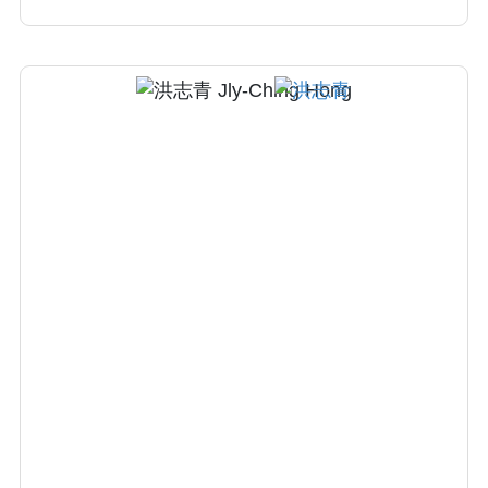
手術、到術後照護與長期追蹤，以穩定、謹慎
且專業的態度，為患者量身打造個人化的治療
計劃或手術規劃，全程陪伴患者走過治療過
程。