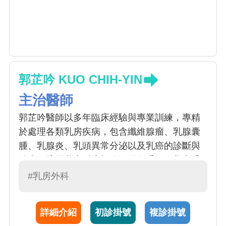
郭芷吟 KUO CHIH-YIN
主治醫師
郭芷吟醫師以多年臨床經驗與專業訓練，專精
於處理各類乳房疾病，包含纖維腺瘤、乳腺囊
腫、乳腺炎、乳頭異常分泌以及乳癌的診斷與
治療。擅長乳房腫瘤切除、微創手術、美容重
建等手術方式，依據不同病況提供治療建議。
#乳房外科
親切細膩的態度深受病患信任，重視醫病之間
的理解與溝通，總是耐心傾聽、細心回應患者
詳細介紹
初診掛號
複診掛號
提問。從術前評估及心理支持、乳房整形重建