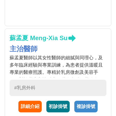
蘇孟夏 Meng-Xia Su
主治醫師
蘇孟夏醫師以其女性醫師的細膩與同理心，及
多年臨床經驗與專業訓練，為患者提供溫暖且
專業的醫療照護。專精於乳房微創及美容手
術，對於乳房良性腫瘤、纖維囊腫、乳腺炎，
以及乳癌等疾病的診斷與治療皆有逾百例手術
#乳房外科
治療經驗，以量身打造個人化的整合治療計
畫，從術前心理支持、客製化手術、乳房重建
詳細介紹
初診掛號
複診掛號
及整形手術，到術後的化學治療、賀爾蒙治療
及標靶治療。強調不只根治病因，更要恢復到