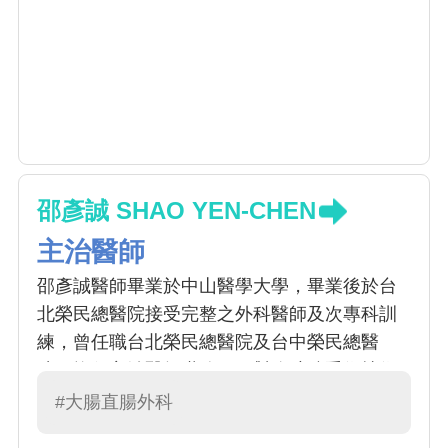
邵彥誠 SHAO YEN-CHEN
主治醫師
邵彥誠醫師畢業於中山醫學大學，畢業後於台
北榮民總醫院接受完整之外科醫師及次專科訓
練，曾任職台北榮民總醫院及台中榮民總醫
院，擔任主治醫師職務。因對腹腔鏡手術技術
的追求與喜好，曾赴日本國立癌病中心以及日
#大腸直腸外科
本癌症研究院癌症醫院進修，平時亦積極參與