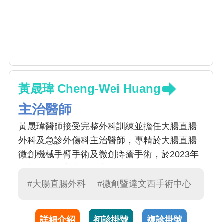
黃晟瑋 Cheng-Wei Huang
主治醫師
黃晟瑋醫師接受完整外科訓練並擔任大腸直腸
外科及急診外傷科主治醫師，專精於大腸直腸
微創機械手臂手術及微創痔瘡手術，於2023年
於新加坡國家癌症中心取得「腹膜內高壓噴霧
化學治療 (PIPAC)」手術認證，為追求對困難
#大腸直腸外科
#微創暨達文西手術中心
切除的複雜性腫瘤的手術治療，於2024年赴澳
洲師承國際骨盆腫瘤大師Michael Solomon以及
詳細介紹
初診掛號
複診掛號