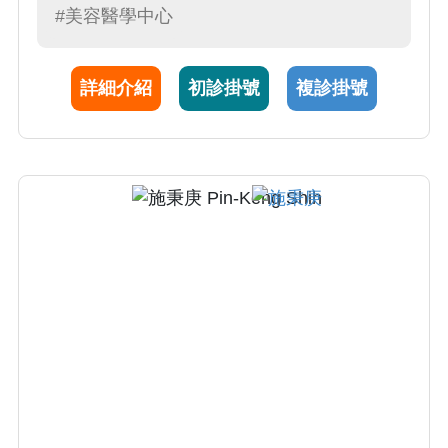
#美容醫學中心
創微波狐臭治療、微創雷射囊腫摘除術、微創
靜脈瘤鉤除術、抽脂及脂肪移植、雷射除痣除
斑、微血管擴張及血管瘤雷射治療、脈衝光回
詳細介紹
初診掛號
複診掛號
春治療、無創3TO趾甲矯正治療。