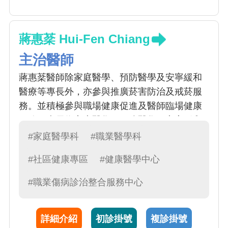
蔣惠棻 Hui-Fen Chiang
主治醫師
蔣惠棻醫師除家庭醫學、預防醫學及安寧緩和
醫療等專長外，亦參與推廣菸害防治及戒菸服
務。並積極參與職場健康促進及醫師臨場健康
服務。專長為家庭醫學、預防醫學，安寧緩和
醫療。主要診治常見急性健康問題如感冒、腸
#家庭醫學科
#職業醫學科
胃炎、發燒等初步處置，常見慢性疾病如高血
#社區健康專區
#健康醫學中心
壓、糖尿病、高血脂症等等。另外也針對戒菸
方面提供衛教及諮詢。
#職業傷病診治整合服務中心
詳細介紹
初診掛號
複診掛號