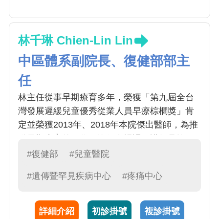
林千琳 Chien-Lin Lin
中區體系副院長、復健部部主
任
林主任從事早期療育多年，榮獲「第九屆全台
灣發展遲緩兒童優秀從業人員早療棕櫚獎」肯
定並榮獲2013年、2018年本院傑出醫師，為推
動早期療育的工作，擔任多場課程講師且擔任
醫學系、中醫系、物理治療學系、運動醫學系
#復健部
#兒童醫院
授課老師，並參與醫學系核心課程教材製作。
#遺傳暨罕見疾病中心
#疼痛中心
詳細介紹
初診掛號
複診掛號