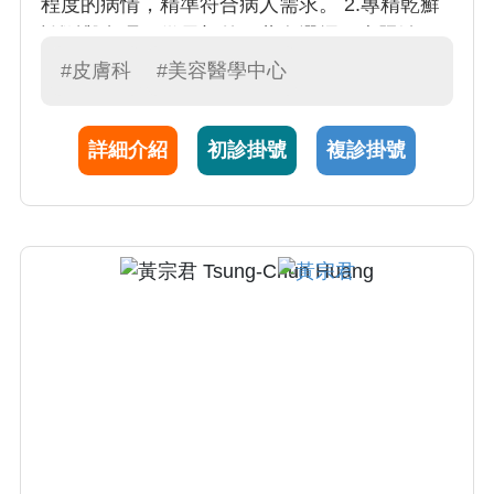
程度的病情，精準符合病人需求。 2.專精乾癬
診斷與處理，從局部外用藥膏選擇，光照治
療，傳統口服用藥，進階到注射生物製劑，達
#皮膚科
#美容醫學中心
到疾病良好控制。 3.致力於成人與兒童異位性
皮膚炎治療，包含非類固醇藥膏治療，濕膚療
詳細介紹
初診掛號
複診掛號
法，系統性免疫調節劑與照光療法，特別是對
於反覆發作難以控制的患者，施打生物製劑注
射，予以長期穩定。 4..擅長於白斑治療，從輕
微到廣泛罹病狀況，選擇局部與系統性免疫調
節劑，搭配照光治療（傳統窄波紫外線B光與
308nm準分子光），頑固性病情則輔以二氧化
碳飛梭雷射治療，加強外用藥膏與光照深度的
效果。 5.專精於嵌甲與捲甲處置，以微侵入性
指甲矯正支撐器治療，提供病人有別於傳統侵
入性指甲拔除手術的方式。 6.擅長各式斑點分
析，提供適合的雷射美容治療（包含最新皮秒