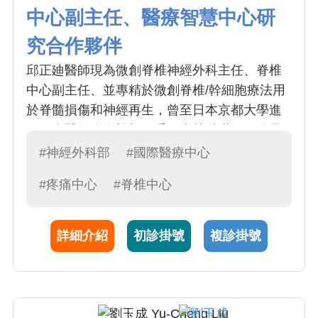
中心副主任、醫療智慧中心研
究合作夥伴
邱正廸醫師現為微創脊椎神經外科主任、脊椎
中心副主任、並專精於微創脊椎/幹細胞療法用
於脊髓損傷和神經再生，曾至日本京都大學進
修。邱醫師為人親切，手術卓越精湛，不管是
脊椎微創手術、內視鏡手術、脊椎腫瘤手術都
#神經外科部
#國際醫療中心
有所鑽研，深獲病患好評，並在脊椎損傷幹細
#疼痛中心
#脊椎中心
胞治療、腦出血等學術研究耕耘多年。
詳細介紹
初診掛號
複診掛號