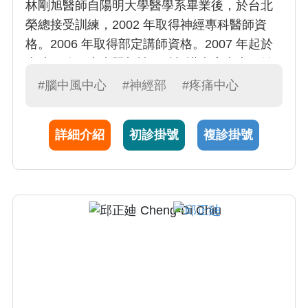
林剛旭醫師自陽明大學醫學系畢業後，於台北
榮總接受訓練，2002 年取得神經專科醫師資
格。2006 年取得部定講師資格。2007 年起於
本院服務，專責照顧神經科加護病房病患，並
自 2009 年起擔任腦中風暨神經重症加護病房主
#腦中風中心
#神經部
#疼痛中心
任。除神經重症病患的照顧外，林醫師亦擅長
於頭痛疾病之診斷及治療。
詳細介紹
初診掛號
複診掛號