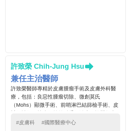
許致榮 Chih-Jung Hsu
兼任主治醫師
許致榮醫師專精於皮膚腫瘤手術及皮膚外科醫
療，包括：良惡性腫瘤切除、微創莫氏
（Mohs）顯微手術、前哨淋巴結篩檢手術、皮
瓣修補術，植皮術等外科手術治療。許醫師亦
擅長於各種微創美容手術與光電雷射醫療；包
#皮膚科
#國際醫療中心
括：痘疤整型及磨皮治療、微創狐臭手術、無