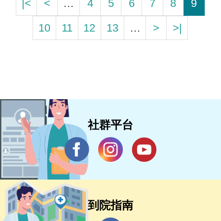
|<
<
…
4
5
6
7
8
9
10
11
12
13
…
>
>|
社群平台
到院指南