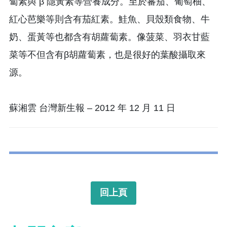
蔔素與 β 隱黃素等營養成分。至於蕃茄、葡萄柚、
紅心芭樂等則含有茄紅素。鮭魚、貝殼類食物、牛
奶、蛋黃等也都含有胡蘿蔔素。像菠菜、羽衣甘藍
菜等不但含有β胡蘿蔔素，也是很好的葉酸攝取來
源。
蘇湘雲 台灣新生報 – 2012 年 12 月 11 日
回上頁