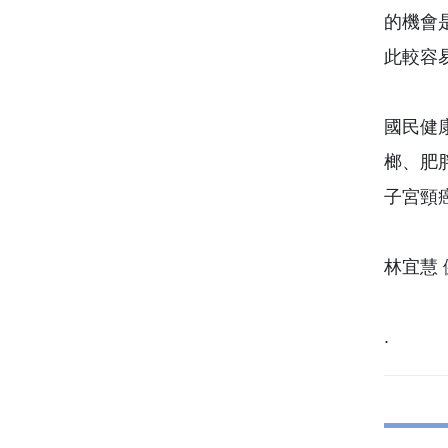
的機會
此較容
國民健
榔、肥
子宮頸
林宜慧 健
.