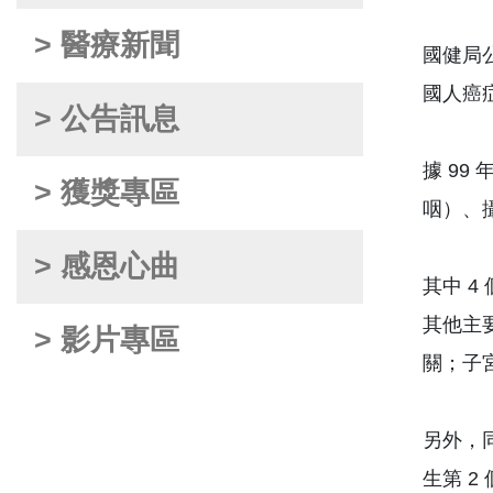
> 醫療新聞
國健局公
國人癌
> 公告訊息
據 9
> 獲獎專區
咽）、
> 感恩心曲
其中 
其他主
> 影片專區
關；子
另外，
生第 