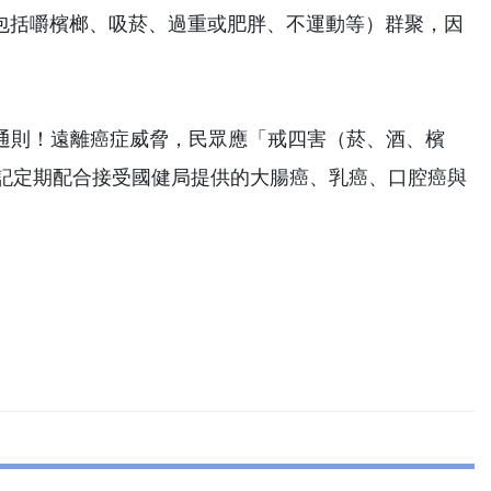
（包括嚼檳榔、吸菸、過重或肥胖、不運動等）群聚，因
通則！遠離癌症威脅，民眾應「戒四害（菸、酒、檳
忘記定期配合接受國健局提供的大腸癌、乳癌、口腔癌與