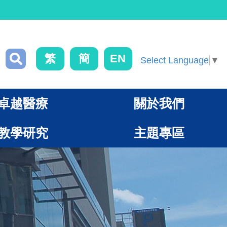
繁
簡
EN
Select Language
▼
卓越醫療
關於我們
教學研究
主題專區