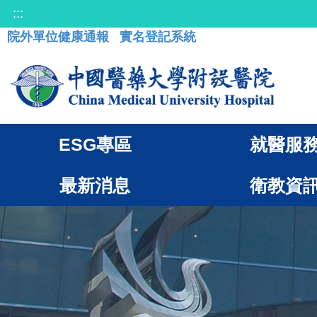
:::
院外單位健康通報
實名登記系統
ESG專區
就醫服
最新消息
衛教資